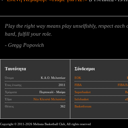
Play the right way means play unselfishly, respect each 
hard, fulfill your role.
- Gregg Popovich
Ταυτότητα
Σύνδεσμοι
Όνομα
Κ.Α.Ο. Μελισσίων
ΕΟΚ
Έτος ένωσης
2011
FIBA
FIBA E
Χρώματα
Πορτοκαλί - Μαύρο
Superbasket
Ba
Έδρα
Νέο Κλειστό Μελισσίων
Infobasket
eB
Θέσεις
362
Basketforum
Copyright © 2011-2026 Melissia Basketball Club, All rights reserved