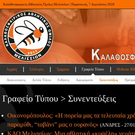
Καλαθοσφαιρικός Αθλητικός Όμιλος Μελισσίων | Παρασκευή, 7 Αυγούστου 2026
Αρχική
Σύλλογος
Τμήματα
Γραφείο Τύπου
Melissia 360
Ανακοινώσεις
Δελτία Τύπου
Ειδήσεις
Αφιερώματα
Συνεντεύξεις
Πρόγρ
Γραφείο Τύπου > Συνεντεύξεις
Οικονομόπουλος: «Η πορεία μας τα τελευταία χρ
παραμύθι, “ταβάνι” μας ο ουρανός»
(ΑΝΔΡΕΣ - 27/01/
ΚΑΟ Mελισσίων: Μια αθλητική «κυψέλη» γεμάτ