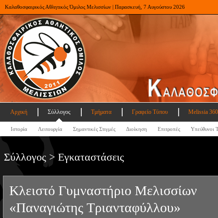
Καλαθοσφαιρικός Αθλητικός Όμιλος Μελισσίων | Παρασκευή, 7 Αυγούστου 2026
Αρχική
Σύλλογος
Τμήματα
Γραφείο Τύπου
Melissia 360
Ιστορία
Λειτουργία
Σημαντικές Στιγμές
Διοίκηση
Επιτροπές
Υπεύθυνοι 
Σύλλογος > Εγκαταστάσεις
Κλειστό Γυμναστήριο Μελισσίων
«Παναγιώτης Τριανταφύλλου»