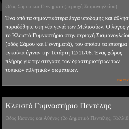
Οδός Σάμου και Γεννηματά (περιοχή Σισμανογλείου)
Ένα από τα σημαντικότερα έργα υποδομής και άθλησ
παραδόθηκε στη νέα γενιά των Μελισσίων. Ο λόγος γ
το Κλειστό Γυμναστήριο στην περιοχή Σισμανογλείο
(οδός Σάμου και Γεννηματά), του οποίου τα επίσημα
εγκαίνια έγιναν την Τετάρτη 12/11/08. Ένας χώρος
πλήρης για την στέγαση των δραστηριοτήτων των
τοπικών αθλητικών σωματείων.
πως να έ
Κλειστό Γυμναστήριο Πεντέλης
Οδός Ιάσονος και Αθήνας (2ο Δημοτικό Πεντέλης, Καλλιθ