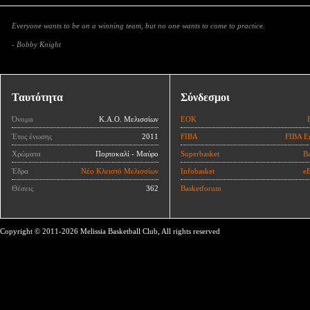
Everyone wants to be on a winning team, but no one wants to come to practice.
- Bobby Knight
Ταυτότητα
Σύνδεσμοι
Όνομα
Κ.Α.Ο. Μελισσίων
ΕΟΚ
Έτος ένωσης
2011
FIBA
FIBA E
Χρώματα
Πορτοκαλί - Μαύρο
Superbasket
Ba
Έδρα
Νέο Κλειστό Μελισσίων
Infobasket
eB
Θέσεις
362
Basketforum
Copyright © 2011-2026 Melissia Basketball Club, All rights reserved