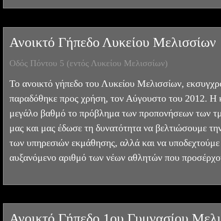
Ανοικτό Γήπεδο Λυκείου Μελισσίων
Οδός Πόντου 5 (εντός Λυκείου Μελισσίων)
Το ανοικτό γήπεδο του Λυκείου Μελισσίων, εκσυγχρ
παραδόθηκε προς χρήση, τον Αύγουστο του 2012. Η 
μεγάλο βαθμό το πρόβλημα των προπονήσεων των 
μας και μας έδωσε τη δυνατότητα να βελτιώσουμε τη
των υπηρεσιών εκμάθησης, αλλά και να υποδεχτούμε 
αυξανόμενο αριθμό των νέων αθλητών που προσέρχο
Ανοικτό Γήπεδο 1ου Γυμνασίου Μελ