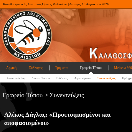
Καλαθοσφαιρικός Αθλητικός Όμιλος Μελισσίων | Δευτέρα, 10 Αυγούστου 2026
Αρχική
Σύλλογος
Τμήματα
Γραφείο Τύπου
Melissia 360
Ανακοινώσεις
Δελτία Τύπου
Ειδήσεις
Αφιερώματα
Συνεντεύξεις
Πρόγρ
Γραφείο Τύπου > Συνεντεύξεις
Αλέκος Δάγλας: «Προετοιμασμένοι και
αποφασισμένοι»