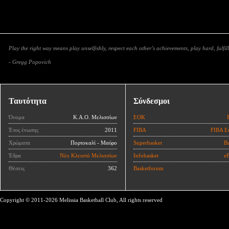
Play the right way means play unselfishly, respect each other’s achievements, play hard, fulfill
- Gregg Popovich
Ταυτότητα
Σύνδεσμοι
Όνομα
Κ.Α.Ο. Μελισσίων
ΕΟΚ
Έτος ένωσης
2011
FIBA
FIBA E
Χρώματα
Πορτοκαλί - Μαύρο
Superbasket
Ba
Έδρα
Νέο Κλειστό Μελισσίων
Infobasket
eB
Θέσεις
362
Basketforum
Copyright © 2011-2026 Melissia Basketball Club, All rights reserved