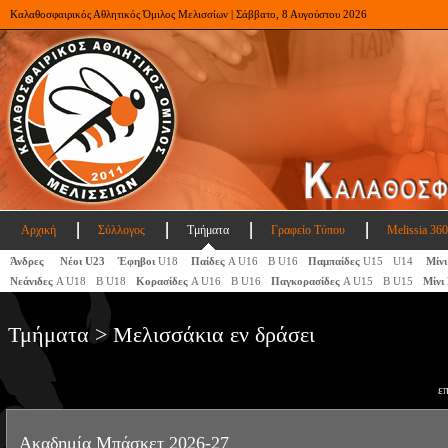
Καλαθοσφαιρικός Αθλητικός Όμιλος Μελισσίων | Σάββατο, 8 Αυγούστου 2026
Αρχική
Σύλλογος
Τμήματα
Γραφείο Τύπου
Melissia 360
Άνδρες
Νέοι U23
Έφηβοι
U18
Παίδες
Α U16
Β U16
Παμπαίδες
U15
U14
Μίνι
Νεάνιδες
Α U18
Β U18
Κορασίδες
Α U16
Β U16
Παγκορασίδες
A U15
Β U15
Μίνι
Τμήματα > Μελισσάκια εν δράσει
ε
Ακαδημία Μπάσκετ 2026-27