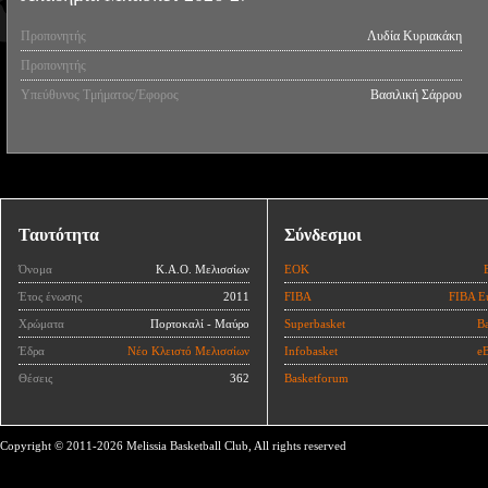
Προπονητής
Λυδία Κυριακάκη
Προπονητής
Υπεύθυνος Τμήματος/Έφορος
Βασιλική Σάρρου
Ταυτότητα
Σύνδεσμοι
Όνομα
Κ.Α.Ο. Μελισσίων
ΕΟΚ
Έτος ένωσης
2011
FIBA
FIBA E
Χρώματα
Πορτοκαλί - Μαύρο
Superbasket
Ba
Έδρα
Νέο Κλειστό Μελισσίων
Infobasket
eB
Θέσεις
362
Basketforum
Copyright © 2011-2026 Melissia Basketball Club, All rights reserved