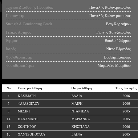
Τεχνικός Διευθυντής Πυραμίδας
Παντελής Καλογερόπουλος
Προπονητής
Παντελής Καλογερόπουλος
Strength & Conditioning Coach
Βαγγέλης Δήμου
Γενικός Αρχηγός
Γιάννης Χαντζόπουλος
Έφορος
Βασιλική Σάρρου
Ιατρός
Νίκος Βέργαδος
Φυσιοθεραπευτής
Βασίλης Καπόνης
Φυσιοθεραπεύτρια
Μαριαλένα Μαυρίδου
No
Επώνυμο Αθλητή
Όνομα Αθλητή
Έτος Γέννησης
4
ΚΑΣΙΜΑΤΗ
ΒΑΛΙΑ
2006
7
ΦΑΡΑΖΟΓΛΟΥ
ΜΑΙΡΗ
2006
8
ΜΕΣΙΝΙ
ΝΤΑΝΙΕΛΑ
2005
14
ΠΑΛΑΜΑΡΗ
ΜΑΡΙΑΝΝΑ
2005
15
ΖΩΝΤΗΡΟΥ
ΧΡΙΣΤΙΑΝΑ
2006
16
ΧΑΝΤΖΟΠΟΥΛΟΥ
ΕΛΙΝΑ
2005