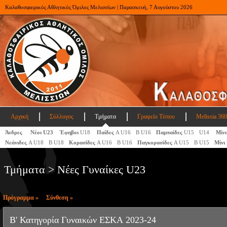
Καλαθοσφαιρικός Αθλητικός Όμιλος Μελισσίων | Παρασκευή, 7 Αυγούστου 2026
Αρχική
Σύλλογος
Τμήματα
Γραφείο Τύπου
Melissia 360
Άνδρες
Νέοι U23
Έφηβοι
U18
Παίδες
Α U16
Β U16
Παμπαίδες
U15
U14
Μίνι
Νεάνιδες
Α U18
Β U18
Κορασίδες
Α U16
Β U16
Παγκορασίδες
A U15
Β U15
Μίνι
Τμήματα > Νέες Γυναίκες U23
Πρόγραμμα »
Σύνθεση »
Β' Κατηγορία Γυναικών ΕΣΚΑ 2023-24