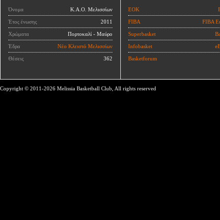
Όνομα
Κ.Α.Ο. Μελισσίων
ΕΟΚ
Έτος ένωσης
2011
FIBA
FIBA E
Χρώματα
Πορτοκαλί - Μαύρο
Superbasket
Ba
Έδρα
Νέο Κλειστό Μελισσίων
Infobasket
eB
Θέσεις
362
Basketforum
Copyright © 2011-2026 Melissia Basketball Club, All rights reserved