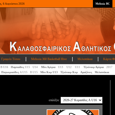
η, 6 Αυγούστου 2026
Melissia BC
Γραφείο Τύπου
Melissia 360 Basketball Hive
Μελισσάκια
Κάρτα Φ
Β U16
Παμπαίδες
U15
U14
Μίνι Αγόρια
U13
U12
U11
Τζούνιορ Αγόρια
2017
Παγκορασίδες
A U15
Β U15
Μίνι Κορ U13
Τζούνιορ Κορ
Αμαζόνες
Μελισσάκια
επιλέξτε: