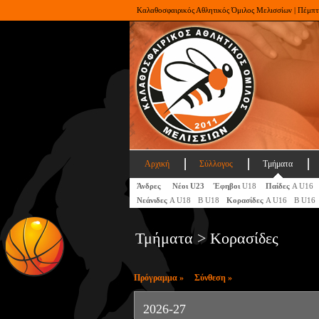
Καλαθοσφαιρικός Αθλητικός Όμιλος Μελισσίων | Πέμπτ
Αρχική
Σύλλογος
Τμήματα
Άνδρες
Νέοι U23
Έφηβοι
U18
Παίδες
Α U16
Νεάνιδες
Α U18
Β U18
Κορασίδες
Α U16
Β U16
Τμήματα > Κορασίδες
Πρόγραμμα »
Σύνθεση »
2026-27