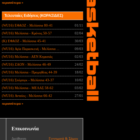
περισσότερα »
Τελευταίες Ειδήσεις (ΚΟΡΑΣΙΔΕΣ)
(WU16) ΕΦΑΟΖ - Μελίσσια 80-41
01/11
(WU16) Μελίσσια - Κρόνος 50-57
02/04
(Κ) ΕΦΑΟΖ - Μελίσσια 45-41
30/03
(WU16) Αγία Παρασκευή - Μελίσσια ...
09/03
(WU16) Μελίσσια - ΑΕΝ Κηφισιάς
02/03
(WU16) ΖΑΟΝ - Μελίσσια 46-49
24/02
(WU16) Μελίσσια - Προμηθέας 44-39
18/02
(WU16) Σπόρτιγκ - Μελίσσια 43-37
10/02
(WU16) Μελίσσια - ΜΕΛΑΣ 58-62
03/02
(WU16) Ανταίος - Μελίσσια 66-42
27/01
περισσότερα »
Επικοινωνία
Διεύθυνση
Γεννηματά & Σάμου