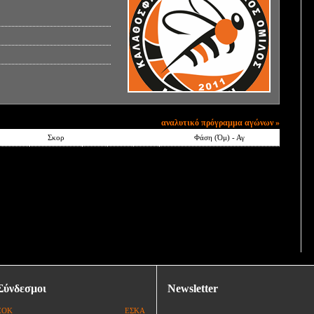
αναλυτικό πρόγραμμα αγώνων »
Σκορ
Φάση (Όμ) - Αγ
Σύνδεσμοι
Newsletter
ΕΟΚ
ΕΣΚΑ