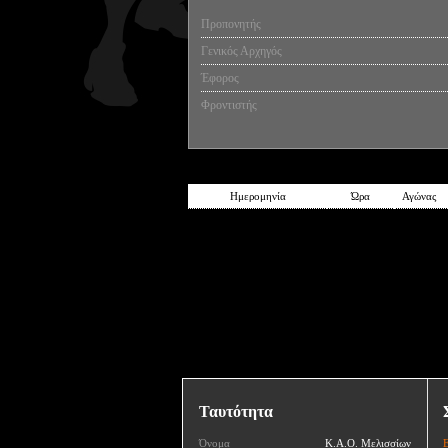
Προπονητής
Γενικός Αρχηγός
Έφορος
Φροντιστής
Ημερομηνία
Ώρα
Αγώνας
Ταυτότητα
Όνομα
Κ.Α.Ο. Μελισσίων