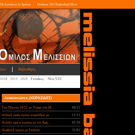
Μελισσάκια εν Δράσει
Melissia 360 Basketball Hive
ίλου
Βιβλιοθήκη
2018
2019
2020
Γυναίκες
Νέες U23
Ανακοινώσεις (ΚΟΡΑΣΙΔΕΣ)
Την Πέμπτη 19/12 με Τούφα στα Μ...
06/12
Αλλαγή ώρας αγώνα κορασίδων με ...
11/11
Άλλαξε ώρα ο αγώνας με τον Άρη ...
01/10
Αναβολή αγώνα με Γαλάτσι
31/01