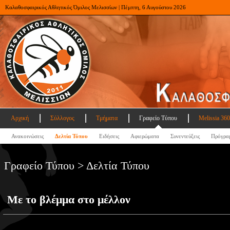
Καλαθοσφαιρικός Αθλητικός Όμιλος Μελισσίων | Πέμπτη, 6 Αυγούστου 2026
Αρχική
Σύλλογος
Τμήματα
Γραφείο Τύπου
Melissia 360
Ανακοινώσεις
Δελτία Τύπου
Ειδήσεις
Αφιερώματα
Συνεντεύξεις
Πρόγρα
Γραφείο Τύπου > Δελτία Τύπου
Με το βλέμμα στο μέλλον