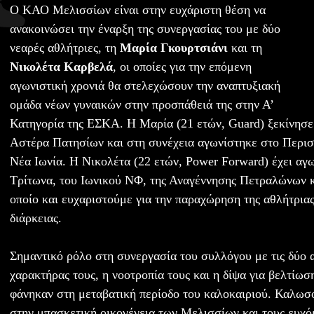
Ο ΚΑΟ Μελισσίων είναι στην ευχάριστη θέση να
ανακοινώσει την έναρξη της συνεργασίας του με δύο
νεαρές αθλήτριες, τη
Μαρία Γκουρτσιάνι
και τη
Νικολέτα Καρβελά
, οι οποίες για την επόμενη
αγωνιστική χρονιά θα στελεχώσουν την αναπτυξιακή
ομάδα νέων γυναικών στην προσπάθειά της στην Α’
Κατηγορία της ΕΣΚΑ. Η Μαρία (21 ετών, Guard) ξεκίνησε
Αστέρα Πατησίων και στη συνέχεια αγωνίστηκε στο Περιστ
Νέα Ιωνία. Η Νικολέτα (22 ετών, Power Forward) έχει αγω
Τρίτωνα, του Ιωνικού ΝΦ, της Αναγέννησης Πετραλώνων κ
οποίο και ευχαριστούμε για την παραχώρηση της αθλήτρια
διάρκειας.
Σημαντικό ρόλο στη συνεργασία του συλλόγου με τις δύο α
χαρακτήρας τους, η νοοτροπία τους και η δίψα για βελτίωσ
φάνηκαν στη μεταβατική περίοδο του καλοκαιριού. Καλωσο
στην μπασκετική οικογένεια των Μελισσίων και τους ευχόμ