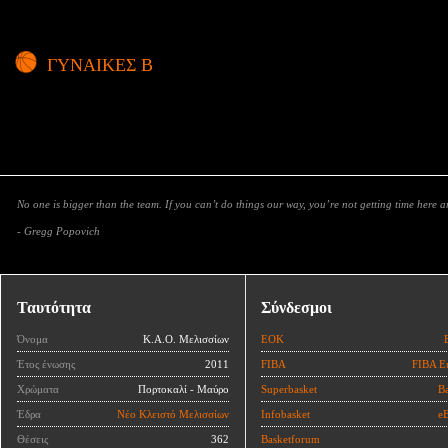
ΓΥΝΑΙΚΕΣ Β
No one is bigger than the team. If you can’t do things our way, you’re not getting time here 
- Gregg Popovich
Ταυτότητα
Σύνδεσμοι
Όνομα
Κ.Α.Ο. Μελισσίων
ΕΟΚ
Έτος ένωσης
2011
FIBA
FIBA E
Χρώματα
Πορτοκαλί - Μαύρο
Superbasket
Ba
Έδρα
Νέο Κλειστό Μελισσίων
Infobasket
eB
Θέσεις
362
Basketforum