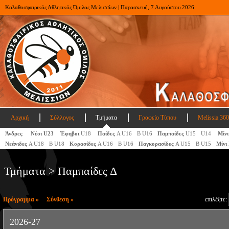
Καλαθοσφαιρικός Αθλητικός Όμιλος Μελισσίων | Παρασκευή, 7 Αυγούστου 2026
Αρχική
Σύλλογος
Τμήματα
Γραφείο Τύπου
Melissia 360
Άνδρες
Νέοι U23
Έφηβοι
U18
Παίδες
Α U16
Β U16
Παμπαίδες
U15
U14
Μίνι
Νεάνιδες
Α U18
Β U18
Κορασίδες
Α U16
Β U16
Παγκορασίδες
A U15
Β U15
Μίνι
Τμήματα > Παμπαίδες Δ
Πρόγραμμα »
Σύνθεση »
επιλέξτε:
2026-27