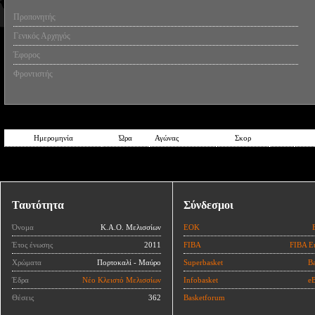
Προπονητής
Γενικός Αρχηγός
Έφορος
Φροντιστής
Ημερομηνία
Ώρα
Αγώνας
Σκορ
Ταυτότητα
Σύνδεσμοι
Όνομα
Κ.Α.Ο. Μελισσίων
ΕΟΚ
Έτος ένωσης
2011
FIBA
FIBA E
Χρώματα
Πορτοκαλί - Μαύρο
Superbasket
Ba
Έδρα
Νέο Κλειστό Μελισσίων
Infobasket
eB
Θέσεις
362
Basketforum