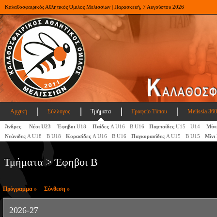
Καλαθοσφαιρικός Αθλητικός Όμιλος Μελισσίων | Παρασκευή, 7 Αυγούστου 2026
Αρχική
Σύλλογος
Τμήματα
Γραφείο Τύπου
Melissia 360
Άνδρες
Νέοι U23
Έφηβοι
U18
Παίδες
Α U16
Β U16
Παμπαίδες
U15
U14
Μίνι
Νεάνιδες
Α U18
Β U18
Κορασίδες
Α U16
Β U16
Παγκορασίδες
A U15
Β U15
Μίνι
Τμήματα > Έφηβοι Β
Πρόγραμμα »
Σύνθεση »
2026-27