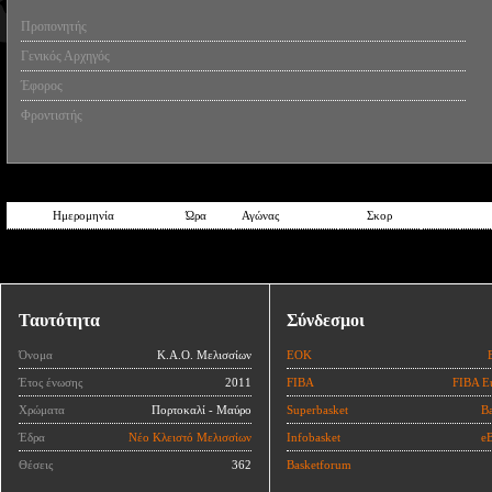
Προπονητής
Γενικός Αρχηγός
Έφορος
Φροντιστής
Ημερομηνία
Ώρα
Αγώνας
Σκορ
Ταυτότητα
Σύνδεσμοι
Όνομα
Κ.Α.Ο. Μελισσίων
ΕΟΚ
Έτος ένωσης
2011
FIBA
FIBA E
Χρώματα
Πορτοκαλί - Μαύρο
Superbasket
Ba
Έδρα
Νέο Κλειστό Μελισσίων
Infobasket
eB
Θέσεις
362
Basketforum