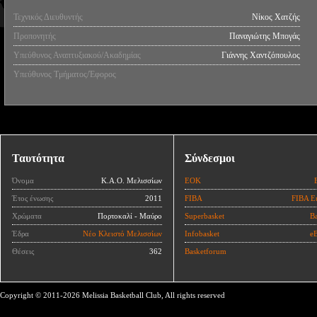
Τεχνικός Διευθυντής
Νίκος Χατζής
Προπονητής
Παναγιώτης Μπογάς
Υπεύθυνος Αναπτυξιακού/Ακαδημίας
Γιάννης Χαντζόπουλος
Υπεύθυνος Τμήματος/Έφορος
Ταυτότητα
Σύνδεσμοι
Όνομα
Κ.Α.Ο. Μελισσίων
ΕΟΚ
Έτος ένωσης
2011
FIBA
FIBA E
Χρώματα
Πορτοκαλί - Μαύρο
Superbasket
Ba
Έδρα
Νέο Κλειστό Μελισσίων
Infobasket
eB
Θέσεις
362
Basketforum
Copyright © 2011-2026 Melissia Basketball Club, All rights reserved