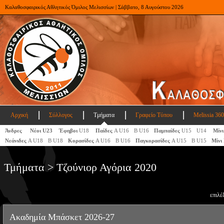
Καλαθοσφαιρικός Αθλητικός Όμιλος Μελισσίων | Σάββατο, 8 Αυγούστου 2026
Αρχική
Σύλλογος
Τμήματα
Γραφείο Τύπου
Melissia 360
Άνδρες
Νέοι U23
Έφηβοι
U18
Παίδες
Α U16
Β U16
Παμπαίδες
U15
U14
Μίνι
Νεάνιδες
Α U18
Β U18
Κορασίδες
Α U16
Β U16
Παγκορασίδες
A U15
Β U15
Μίνι
Τμήματα > Τζούνιορ Αγόρια 2020
επιλέ
Ακαδημία Μπάσκετ 2026-27