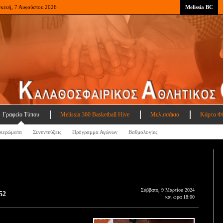
σκευή, 7 Αυγούστου 2026
Melissia BC
Γραφείο Τύπου
Melissia 360 Basketball Hive
Μελισσάκια
Κάρτα Φ
ιερώματα
Συνεντεύξεις
Πρόγραμμα Αγώνων
Βαθμολογίες
Σάββατο, 9 Μαρτίου 2024
52
και ώρα 18:00