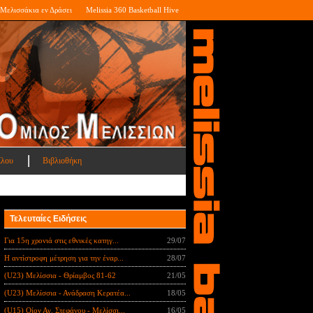
Μελισσάκια εν Δράσει
Melissia 360 Basketball Hive
ίλου
Βιβλιοθήκη
Τελευταίες Ειδήσεις
Για 15η χρονιά στις εθνικές κατηγ...
29/07
Η αντίστροφη μέτρηση για την έναρ...
28/07
(U23) Μελίσσια - Θρίαμβος 81-62
21/05
(U23) Μελίσσια - Ανάδραση Κερατέα...
18/05
(U15) Οίον Αγ. Στεφάνου - Μελίσσι...
16/05