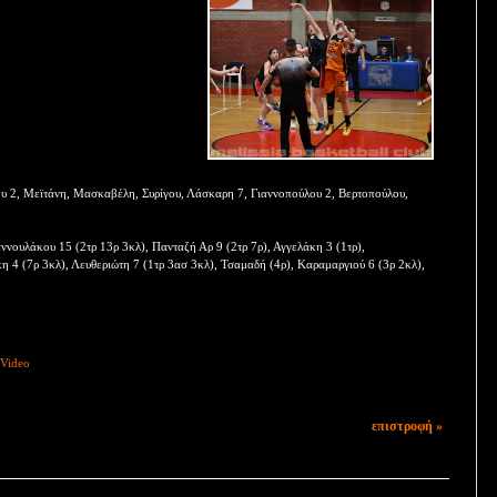
ου 2, Μεϊτάνη, Μασκαβέλη, Συρίγου, Λάσκαρη 7, Γιαννοπούλου 2, Βερτοπούλου,
νουλάκου 15 (2τρ 13ρ 3κλ), Πανταζή Αρ 9 (2τρ 7ρ), Αγγελάκη 3 (1τρ),
 4 (7ρ 3κλ), Λευθεριώτη 7 (1τρ 3ασ 3κλ), Τσαμαδή (4ρ), Καραμαργιού 6 (3ρ 2κλ),
Video
επιστροφή »