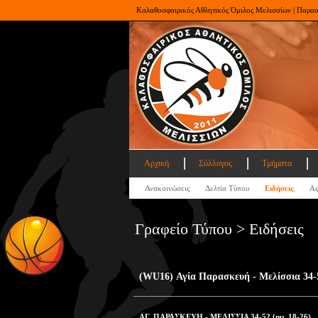
Καλαθοσφαιρικός Αθλητικός Όμιλος Μελισσίων | Παρα
Αρχική
Σύλλογος
Τμήματα
Ανακοινώσεις
Δελτία Τύπου
Ειδήσεις
Αφ
Γραφείο Τύπου > Ειδήσεις
(WU16) Αγία Παρασκευή - Μελίσσια 34-
ΑΓ. ΠΑΡΑΣΚΕΥΗ - ΜΕΛΙΣΣΙΑ 34-52 (ημ. 18-26)