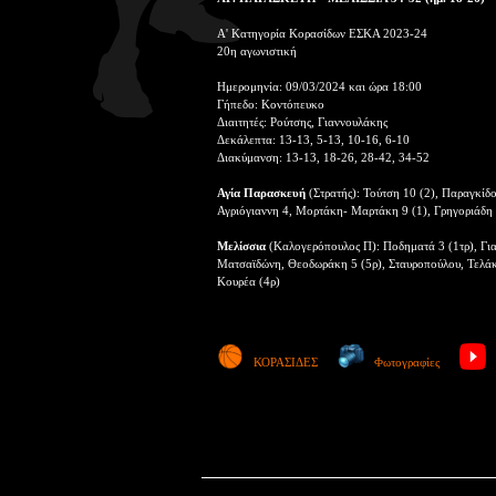
Α' Κατηγορία Κορασίδων ΕΣΚΑ 2023-24
20η αγωνιστική
Ημερομηνία: 09/03/2024 και ώρα 18:00
Γήπεδο: Κοντόπευκο
Διαιτητές: Ρούτσης, Γιαννουλάκης
Δεκάλεπτα: 13-13, 5-13, 10-16, 6-10
Διακύμανση: 13-13, 18-26, 28-42, 34-52
Αγία Παρασκευή
(Στρατής): Τούτση 10 (2), Παραγκίδ
Αγριόγιαννη 4, Μορτάκη- Μαρτάκη 9 (1), Γρηγοριάδη
Μελίσσια
(Καλογερόπουλος Π): Ποδηματά 3 (1τρ), Γιαν
Ματσαϊδώνη, Θεοδωράκη 5 (5ρ), Σταυροπούλου, Τελάκη
Κουρέα (4ρ)
ΚΟΡΑΣΙΔΕΣ
Φωτογραφίες