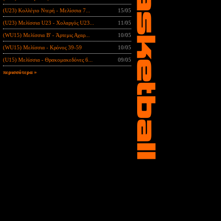
(U23) Κολλέγιο Ντερή - Μελίσσια 7...
15/05
(U23) Μελίσσια U23 - Χολαργός U23...
11/05
(WU15) Μελίσσια B' - Άρτεμις Αχαρ...
10/05
(WU15) Μελίσσια - Κρόνος 39-59
10/05
(U15) Μελίσσια - Θρακομακεδόνες 6...
09/05
περισσότερα »