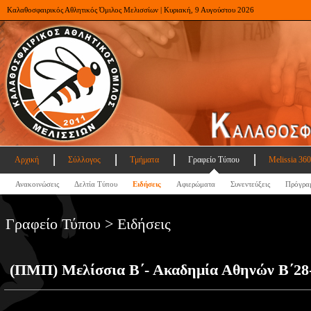
Καλαθοσφαιρικός Αθλητικός Όμιλος Μελισσίων | Κυριακή, 9 Αυγούστου 2026
Αρχική
Σύλλογος
Τμήματα
Γραφείο Τύπου
Melissia 360
Ανακοινώσεις
Δελτία Τύπου
Ειδήσεις
Αφιερώματα
Συνεντεύξεις
Πρόγρα
Γραφείο Τύπου > Ειδήσεις
(ΠΜΠ) Μελίσσια Β΄- Ακαδημία Αθηνών Β΄28