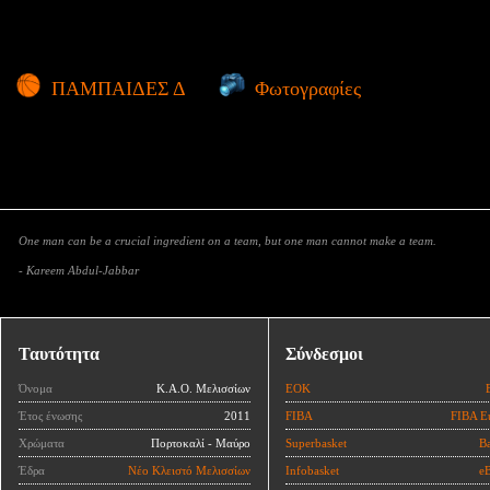
ΠΑΜΠΑΙΔΕΣ Δ
Φωτογραφίες
One man can be a crucial ingredient on a team, but one man cannot make a team.
- Kareem Abdul-Jabbar
Ταυτότητα
Σύνδεσμοι
Όνομα
Κ.Α.Ο. Μελισσίων
ΕΟΚ
Έτος ένωσης
2011
FIBA
FIBA E
Χρώματα
Πορτοκαλί - Μαύρο
Superbasket
Ba
Έδρα
Νέο Κλειστό Μελισσίων
Infobasket
eB