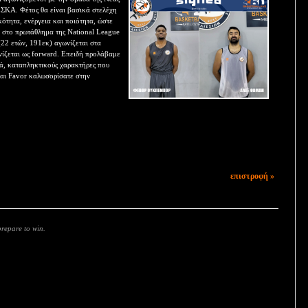
ΕΣΚΑ. Φέτος θα είναι βασικά στελέχη
κότητα, ενέργεια και ποιότητα, ώστε
ί στο πρωτάθλημα της National League
(22 ετών, 191εκ) αγωνίζεται στα
ίζεται ως forward. Επειδή προλάβαμε
διά, καταπληκτικούς χαρακτήρες που
αι Favor καλωσορίσατε στην
επιστροφή »
prepare to win.