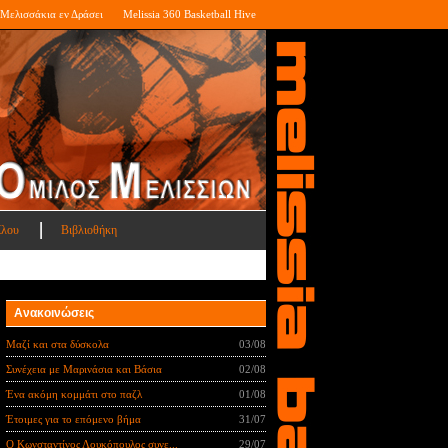
Μελισσάκια εν Δράσει
Melissia 360 Basketball Hive
ίλου
Βιβλιοθήκη
Ανακοινώσεις
Μαζί και στα δύσκολα
03/08
Συνέχεια με Μαρινάσια και Βάσια
02/08
Ένα ακόμη κομμάτι στο παζλ
01/08
Έτοιμες για το επόμενο βήμα
31/07
Ο Κωνσταντίνος Λουκόπουλος συνε...
29/07