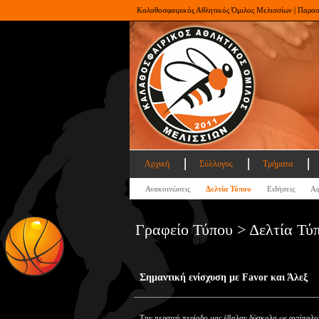
Καλαθοσφαιρικός Αθλητικός Όμιλος Μελισσίων | Παρα
Αρχική
Σύλλογος
Τμήματα
Ανακοινώσεις
Δελτία Τύπου
Ειδήσεις
Αφ
Γραφείο Τύπου > Δελτία Τύ
Σημαντική ενίσχυση με Favor και Άλεξ
Την περσινή περίοδο μας έβαλαν δύσκολα ως αντίπαλο