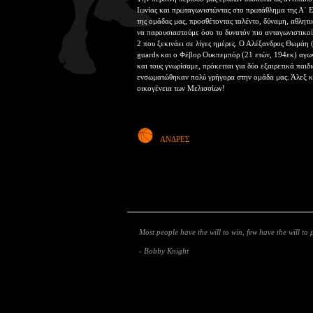
Ιωνίας και πρωταγωνιστώντας στο πρωτάθλημα της Α΄ 
της ομάδας μας, προσθέτοντας ταλέντο, δύναμη, αθλητι
να παρουσιαστούμε όσο το δυνατόν πιο ανταγωνιστικο
2 που ξεκινάει σε λίγες ημέρες. Ο Αλέξανδρος Θωμάη 
guards και ο Φέβορ Ουκπεμπόρ (21 ετών, 194εκ) αγων
και τους γνωρίσαμε, πρόκειται για δύο εξαιρετικά παι
ενσωματώθηκαν πολύ γρήγορα στην ομάδα μας. Άλεξ κ
οικογένεια των Μελισσίων!
ΑΝΔΡΕΣ
Most people have the will to win, few have the will to 
- Bobby Knight