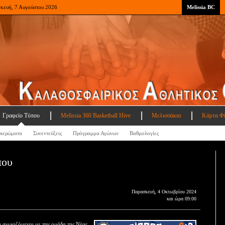
σκευή, 7 Αυγούστου 2026
Melissia BC
Γραφείο Τύπου
Melissia 360 Basketball Hive
Μελισσάκια
Κάρτα Φ
ιερώματα
Συνεντεύξεις
Πρόγραμμα Αγώνων
Βαθμολογίες
που
Παρασκευή, 4 Οκτωβρίου 2024
και ώρα 09:00
ι αγωνιζόμενοι με την ομάδα της Νέας