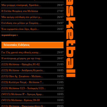
Μία γνώριμη επιστροφή, Χριστίνα...
28/07
Η Στέλλα Φουράκη στα Μελίσσια
27/07
Μία ακόμη επένδυση στο μέλλον μ...
26/07
Επένδυση στο μέλλον με Σταμάτη ...
24/07
Ένα ευχαριστώ είναι λίγο, Αγγελ...
20/07
περισσότερα »
Τελευταίες Ειδήσεις
Για 15η χρονιά στις εθνικές κατηγ...
29/07
Η αντίστροφη μέτρηση για την έναρ...
28/07
(U23) Μελίσσια - Θρίαμβος 81-62
21/05
(U23) Μελίσσια - Ανάδραση Κερατέα...
18/05
(U15) Οίον Αγ. Στεφάνου - Μελίσσι...
16/05
(U23) Κολλέγιο Ντερή - Μελίσσια 7...
15/05
(U23) Μελίσσια U23 - Χολαργός U23...
11/05
(WU15) Μελίσσια B' - Άρτεμις Αχαρ...
10/05
(WU15) Μελίσσια - Κρόνος 39-59
10/05
(U15) Μελίσσια - Θρακομακεδόνες 6...
09/05