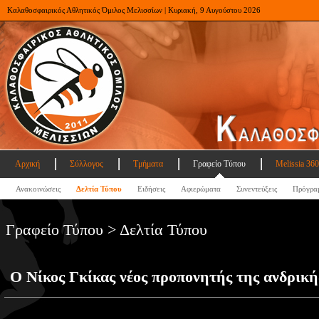
Καλαθοσφαιρικός Αθλητικός Όμιλος Μελισσίων | Κυριακή, 9 Αυγούστου 2026
Αρχική
Σύλλογος
Τμήματα
Γραφείο Τύπου
Melissia 360
Ανακοινώσεις
Δελτία Τύπου
Ειδήσεις
Αφιερώματα
Συνεντεύξεις
Πρόγρα
Γραφείο Τύπου > Δελτία Τύπου
Ο Νίκος Γκίκας νέος προπονητής της ανδρική