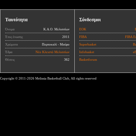
Ταυτότητα
Σύνδεσμοι
Όνομα
Κ.Α.Ο. Μελισσίων
ΕΟΚ
Έτος ένωσης
2011
FIBA
FIBA E
Χρώματα
Πορτοκαλί - Μαύρο
Superbasket
Ba
Έδρα
Νέο Κλειστό Μελισσίων
Infobasket
eB
Θέσεις
362
Basketforum
Copyright © 2011-2026 Melissia Basketball Club, All rights reserved