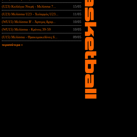
(U23) Κολλέγιο Ντερή - Μελίσσια 7...
15/05
(U23) Μελίσσια U23 - Χολαργός U23...
11/05
(WU15) Μελίσσια B' - Άρτεμις Αχαρ...
10/05
(WU15) Μελίσσια - Κρόνος 39-59
10/05
(U15) Μελίσσια - Θρακομακεδόνες 6...
09/05
περισσότερα »