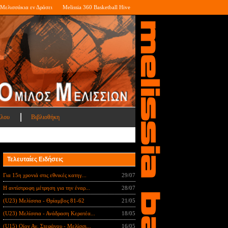
Μελισσάκια εν Δράσει
Melissia 360 Basketball Hive
ίλου
Βιβλιοθήκη
Τελευταίες Ειδήσεις
Για 15η χρονιά στις εθνικές κατηγ...
29/07
Η αντίστροφη μέτρηση για την έναρ...
28/07
(U23) Μελίσσια - Θρίαμβος 81-62
21/05
(U23) Μελίσσια - Ανάδραση Κερατέα...
18/05
(U15) Οίον Αγ. Στεφάνου - Μελίσσι...
16/05