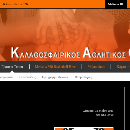
η, 6 Αυγούστου 2026
Melissia BC
Γραφείο Τύπου
Melissia 360 Basketball Hive
Μελισσάκια
Κάρτα Φ
ιερώματα
Συνεντεύξεις
Πρόγραμμα Αγώνων
Βαθμολογίες
Σάββατο, 31 Μαΐου 2025
και ώρα 09:00