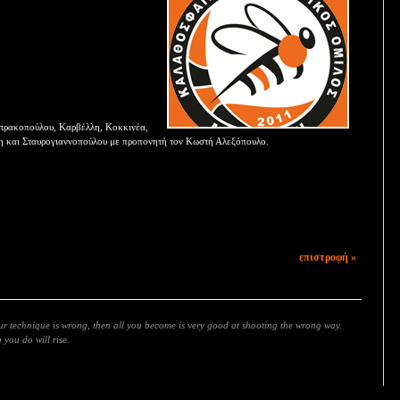
ητρακοπούλου, Καρβέλλη, Κοκκινέα,
η και Σταυρογιαννοπούλου με προπονητή τον Κωστή Αλεξόπουλο.
επιστροφή »
our technique is wrong, then all you become is very good at shooting the wrong way.
you do will rise.