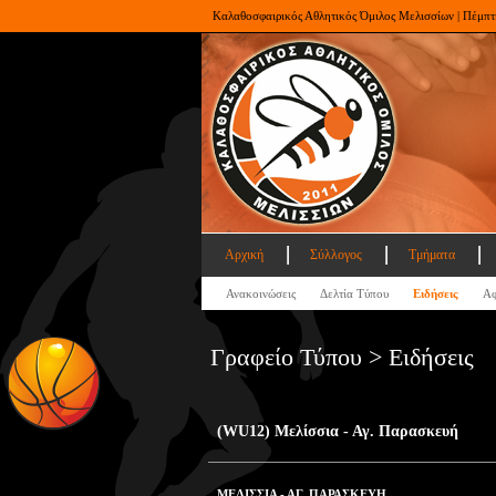
Καλαθοσφαιρικός Αθλητικός Όμιλος Μελισσίων | Πέμπτ
Αρχική
Σύλλογος
Τμήματα
Ανακοινώσεις
Δελτία Τύπου
Ειδήσεις
Αφ
Γραφείο Τύπου > Ειδήσεις
(WU12) Μελίσσια - Αγ. Παρασκευή
ΜΕΛΙΣΣΙΑ - ΑΓ. ΠΑΡΑΣΚΕΥΗ