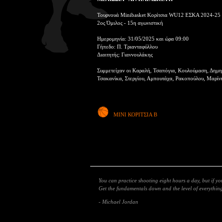
Τουρνουά Minibasket Κορίτσια WU12 ΕΣΚΑ 2024-25
2ος Όμιλος - 15η αγωνιστική
Ημερομηνία: 31/05/2025 και ώρα 09:00
Γήπεδο: Π. Τριανταφύλλου
Διαιτητής: Γιαννουλάκης
Συμμετείχαν οι Καραλή, Τσαπόγια, Κουλούμαση, Δημ
Τσακανίκα, Στεργίου, Αμπουτάχα, Ρακοπούλου, Μαρίν
ΜΙΝΙ ΚΟΡΙΤΣΙΑ Β
You can practice shooting eight hours a day, but if y
Get the fundamentals down and the level of everything 
- Michael Jordan