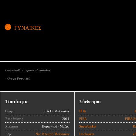
ΓΥΝΑΙΚΕΣ
Basketball is a game of mistakes.
- Gregg Popovich
Ταυτότητα
Σύνδεσμοι
Όνομα
Κ.Α.Ο. Μελισσίων
ΕΟΚ
Έτος ένωσης
2011
FIBA
FIBA E
Χρώματα
Πορτοκαλί - Μαύρο
Superbasket
Ba
Έδρα
Νέο Κλειστό Μελισσίων
Infobasket
eB