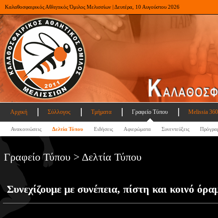
Καλαθοσφαιρικός Αθλητικός Όμιλος Μελισσίων | Δευτέρα, 10 Αυγούστου 2026
Αρχική
Σύλλογος
Τμήματα
Γραφείο Τύπου
Melissia 360
Ανακοινώσεις
Δελτία Τύπου
Ειδήσεις
Αφιερώματα
Συνεντεύξεις
Πρόγρα
Γραφείο Τύπου > Δελτία Τύπου
Συνεχίζουμε με συνέπεια, πίστη και κοινό όρα