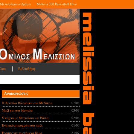
Μελισσάκια εν Δράσει
Melissia 360 Basketball Hive
ίλου
Βιβλιοθήκη
Ανακοινώσεις
Η Χριστίνα Βουγιούκα στα Μελίσσια
07/08
Μαζί και στα δύσκολα
03/08
Συνέχεια με Μαρινάσια και Βάσια
02/08
Ένα ακόμη κομμάτι στο παζλ
01/08
Έτοιμες για το επόμενο βήμα
31/07