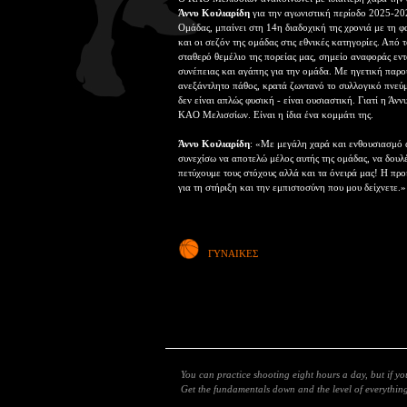
Άννυ Κοιλιαρίδη
για την αγωνιστική περίοδο 2025-202
Ομάδας, μπαίνει στη 14η διαδοχική της χρονιά με τη φ
και οι σεζόν της ομάδας στις εθνικές κατηγορίες. Από 
σταθερό θεμέλιο της πορείας μας, σημείο αναφοράς εν
συνέπειας και αγάπης για την ομάδα. Με ηγετική παρου
ανεξάντλητο πάθος, κρατά ζωντανό το συλλογικό πνεύμ
δεν είναι απλώς φυσική - είναι ουσιαστική. Γιατί η Άνν
ΚΑΟ Μελισσίων. Είναι η ίδια ένα κομμάτι της.
Άννυ Κοιλιαρίδη
: «Με μεγάλη χαρά και ενθουσιασμό α
συνεχίσω να αποτελώ μέλος αυτής της ομάδας, να δουλ
πετύχουμε τους στόχους αλλά και τα όνειρά μας! Η προ
για τη στήριξη και την εμπιστοσύνη που μου δείχνετε.»
ΓΥΝΑΙΚΕΣ
You can practice shooting eight hours a day, but if y
Get the fundamentals down and the level of everything 