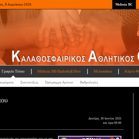
το, 8 Αυγούστου 2026
Melissia BC
Γραφείο Τύπου
Melissia 360 Basketball Hive
Μελισσάκια
Κάρτα Φ
ιερώματα
Συνεντεύξεις
Πρόγραμμα Αγώνων
Βαθμολογίες
που
Δευτέρα, 30 Ιουνίου 2025
και ώρα 09:00
ανανέωση της συνεργασίας του με την