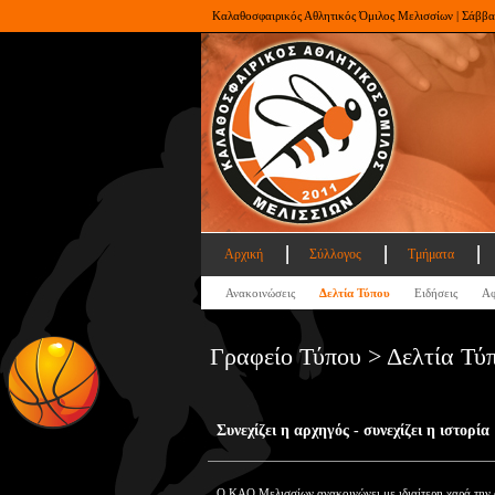
Καλαθοσφαιρικός Αθλητικός Όμιλος Μελισσίων | Σάββα
Αρχική
Σύλλογος
Τμήματα
Ανακοινώσεις
Δελτία Τύπου
Ειδήσεις
Αφ
Γραφείο Τύπου > Δελτία Τύ
Συνεχίζει η αρχηγός - συνεχίζει η ιστορία
Ο ΚΑΟ Μελισσίων ανακοινώνει με ιδιαίτερη χαρά την 