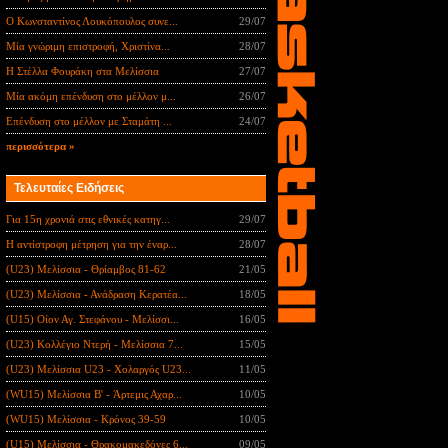
Ο Κωνσταντίνος Λουκόπουλος συνε...
29/07
Μία γνώριμη επιστροφή, Χριστίνα...
28/07
Η Στέλλα Φουράκη στα Μελίσσια
27/07
Μία ακόμη επένδυση στο μέλλον μ...
26/07
Επένδυση στο μέλλον με Σταμάτη ...
24/07
περισσότερα »
Τελευταίες Ειδήσεις
Για 15η χρονιά στις εθνικές κατηγ...
29/07
Η αντίστροφη μέτρηση για την έναρ...
28/07
(U23) Μελίσσια - Θρίαμβος 81-62
21/05
(U23) Μελίσσια - Ανάδραση Κερατέα...
18/05
(U15) Οίον Αγ. Στεφάνου - Μελίσσι...
16/05
(U23) Κολλέγιο Ντερή - Μελίσσια 7...
15/05
(U23) Μελίσσια U23 - Χολαργός U23...
11/05
(WU15) Μελίσσια B' - Άρτεμις Αχαρ...
10/05
(WU15) Μελίσσια - Κρόνος 39-59
10/05
(U15) Μελίσσια - Θρακομακεδόνες 6...
09/05