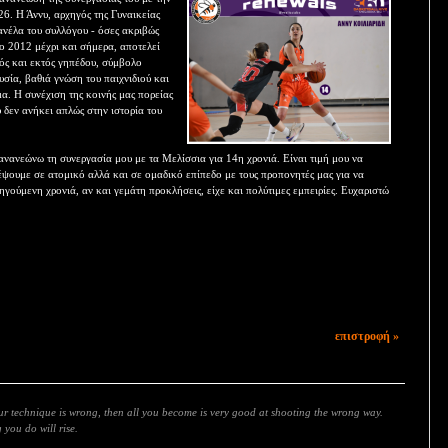
6. Η Άννυ, αρχηγός της Γυναικείας
ανέλα του συλλόγου - όσες ακριβώς
το 2012 μέχρι και σήμερα, αποτελεί
τός και εκτός γηπέδου, σύμβολο
σία, βαθιά γνώση του παιχνιδιού και
α. Η συνέχιση της κοινής μας πορείας
υ δεν ανήκει απλώς στην ιστορία του
νανεώνω τη συνεργασία μου με τα Μελίσσια για 14η χρονιά. Είναι τιμή μου να
έψουμε σε ατομικό αλλά και σε ομαδικό επίπεδο με τους προπονητές μας για να
ηγούμενη χρονιά, αν και γεμάτη προκλήσεις, είχε και πολύτιμες εμπειρίες. Ευχαριστώ
επιστροφή »
our technique is wrong, then all you become is very good at shooting the wrong way.
you do will rise.