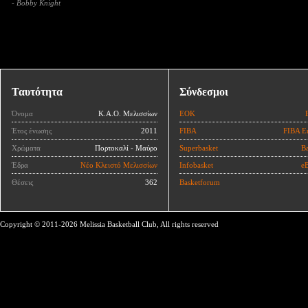
- Bobby Knight
Ταυτότητα
Σύνδεσμοι
Όνομα
Κ.Α.Ο. Μελισσίων
ΕΟΚ
Έτος ένωσης
2011
FIBA
FIBA E
Χρώματα
Πορτοκαλί - Μαύρο
Superbasket
Ba
Έδρα
Νέο Κλειστό Μελισσίων
Infobasket
eB
Θέσεις
362
Basketforum
Copyright © 2011-2026 Melissia Basketball Club, All rights reserved