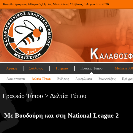
Καλαθοσφαιρικός Αθλητικός Όμιλος Μελισσίων | Σάββατο, 8 Αυγούστου 2026
Αρχική
Σύλλογος
Τμήματα
Γραφείο Τύπου
Melissia 360
Ανακοινώσεις
Δελτία Τύπου
Ειδήσεις
Αφιερώματα
Συνεντεύξεις
Πρόγρα
Γραφείο Τύπου > Δελτία Τύπου
Με Βουδούρη και στη National League 2