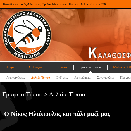
Καλαθοσφαιρικός Αθλητικός Όμιλος Μελισσίων | Πέμπτη, 6 Αυγούστου 2026
Αρχική
Σύλλογος
Τμήματα
Γραφείο Τύπου
Melissia 360
Ανακοινώσεις
Δελτία Τύπου
Ειδήσεις
Αφιερώματα
Συνεντεύξεις
Πρόγρα
Γραφείο Τύπου > Δελτία Τύπου
Ο Νίκος Ηλιόπουλος και πάλι μαζί μας