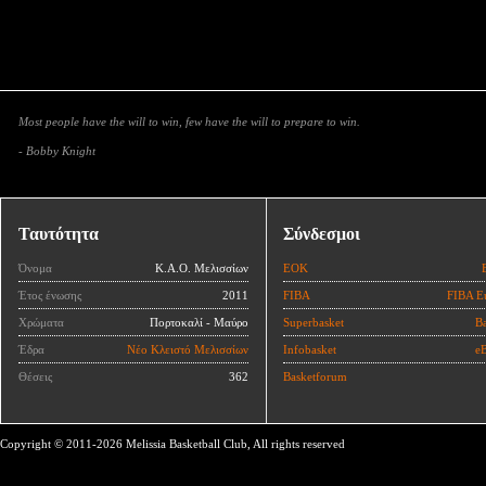
Most people have the will to win, few have the will to prepare to win.
- Bobby Knight
Ταυτότητα
Σύνδεσμοι
Όνομα
Κ.Α.Ο. Μελισσίων
ΕΟΚ
Έτος ένωσης
2011
FIBA
FIBA E
Χρώματα
Πορτοκαλί - Μαύρο
Superbasket
Ba
Έδρα
Νέο Κλειστό Μελισσίων
Infobasket
eB
Θέσεις
362
Basketforum
Copyright © 2011-2026 Melissia Basketball Club, All rights reserved