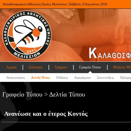
Καλαθοσφαιρικός Αθλητικός Όμιλος Μελισσίων | Σάββατο, 8 Αυγούστου 2026
Αρχική
Σύλλογος
Τμήματα
Γραφείο Τύπου
Melissia 360
Ανακοινώσεις
Δελτία Τύπου
Ειδήσεις
Αφιερώματα
Συνεντεύξεις
Πρόγρα
Γραφείο Τύπου > Δελτία Τύπου
Ανανέωσε και ο έτερος Κοντός