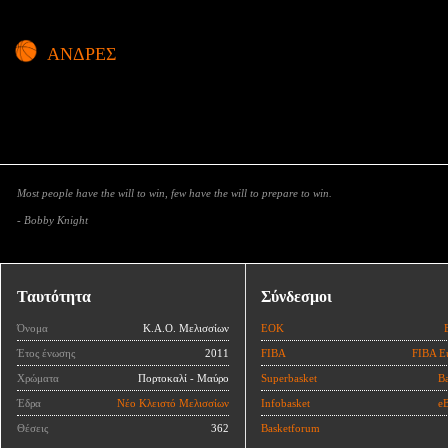
ΑΝΔΡΕΣ
Most people have the will to win, few have the will to prepare to win.
- Bobby Knight
Ταυτότητα
Σύνδεσμοι
Όνομα
Κ.Α.Ο. Μελισσίων
ΕΟΚ
Έτος ένωσης
2011
FIBA
FIBA E
Χρώματα
Πορτοκαλί - Μαύρο
Superbasket
Ba
Έδρα
Νέο Κλειστό Μελισσίων
Infobasket
eB
Θέσεις
362
Basketforum