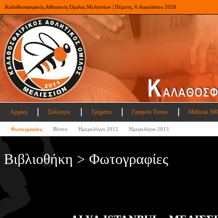
Καλαθοσφαιρικός Αθλητικός Όμιλος Μελισσίων | Πέμπτη, 6 Αυγούστου 2026
Αρχική
Σύλλογος
Τμήματα
Γραφείο Τύπου
Melissia 360
Φωτογραφίες
Βίντεο
Ημερολόγιο 2012
Ημερολόγιο 2013
Βιβλιοθήκη > Φωτογραφίες