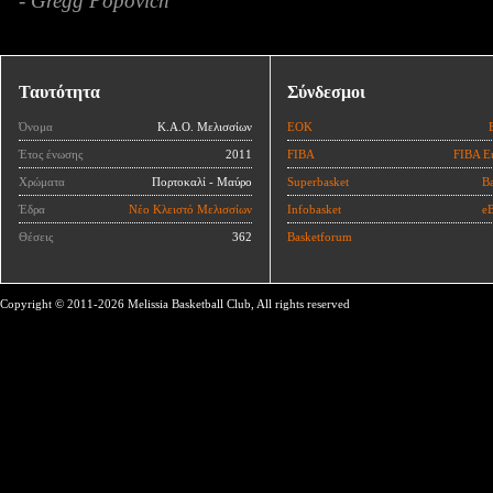
- Gregg Popovich
Ταυτότητα
Σύνδεσμοι
Όνομα
Κ.Α.Ο. Μελισσίων
ΕΟΚ
Έτος ένωσης
2011
FIBA
FIBA E
Χρώματα
Πορτοκαλί - Μαύρο
Superbasket
Ba
Έδρα
Νέο Κλειστό Μελισσίων
Infobasket
eB
Θέσεις
362
Basketforum
Copyright © 2011-2026 Melissia Basketball Club, All rights reserved