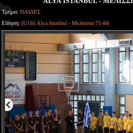
ALYA ISTANBUL - ΜΕΛΙΣΣΙ
Τμήμα:
ΠΑΙΔΕΣ
Είδηση:
(U16) Alya Istanbul - Μελίσσια 71-84