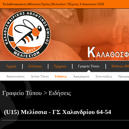
Καλαθοσφαιρικός Αθλητικός Όμιλος Μελισσίων | Πέμπτη, 6 Αυγούστου 2026
Αρχική
Σύλλογος
Τμήματα
Γραφείο Τύπου
Melissia 360
Ανακοινώσεις
Δελτία Τύπου
Ειδήσεις
Αφιερώματα
Συνεντεύξεις
Πρόγρα
Γραφείο Τύπου > Ειδήσεις
(U15) Μελίσσια - ΓΣ Χαλανδρίου 64-54