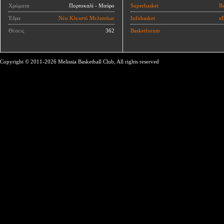
Χρώματα
Πορτοκαλί - Μαύρο
Superbasket
Ba
Έδρα
Νέο Κλειστό Μελισσίων
Infobasket
eB
Θέσεις
362
Basketforum
Copyright © 2011-2026 Melissia Basketball Club, All rights reserved