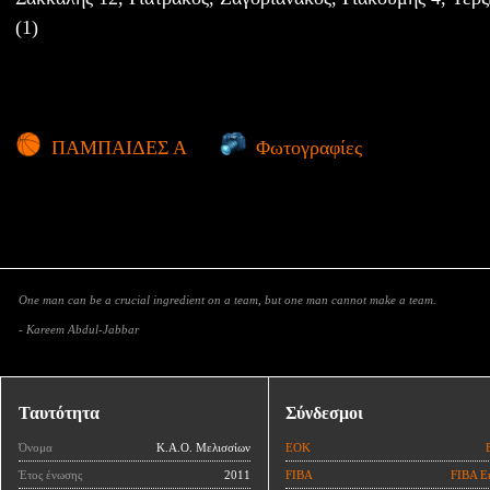
(1)
ΠΑΜΠΑΙΔΕΣ Α
Φωτογραφίες
One man can be a crucial ingredient on a team, but one man cannot make a team.
- Kareem Abdul-Jabbar
Ταυτότητα
Σύνδεσμοι
Όνομα
Κ.Α.Ο. Μελισσίων
ΕΟΚ
Έτος ένωσης
2011
FIBA
FIBA E