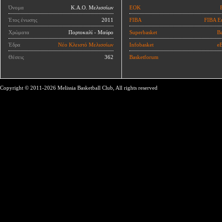
Όνομα
Κ.Α.Ο. Μελισσίων
ΕΟΚ
Έτος ένωσης
2011
FIBA
FIBA E
Χρώματα
Πορτοκαλί - Μαύρο
Superbasket
Ba
Έδρα
Νέο Κλειστό Μελισσίων
Infobasket
eB
Θέσεις
362
Basketforum
Copyright © 2011-2026 Melissia Basketball Club, All rights reserved