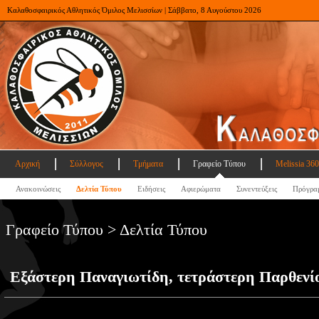
Καλαθοσφαιρικός Αθλητικός Όμιλος Μελισσίων | Σάββατο, 8 Αυγούστου 2026
Αρχική
Σύλλογος
Τμήματα
Γραφείο Τύπου
Melissia 360
Ανακοινώσεις
Δελτία Τύπου
Ειδήσεις
Αφιερώματα
Συνεντεύξεις
Πρόγρα
Γραφείο Τύπου > Δελτία Τύπου
Εξάστερη Παναγιωτίδη, τετράστερη Παρθενί