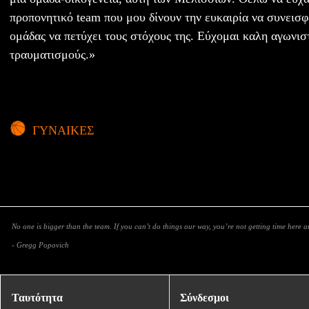
προπονητικό team που μου δίνουν την ευκαιρία να συνεισ
ομάδας να πετύχει τους στόχους της. Εύχομαι καλη αγωνισ
τραυματισμούς.»
ΓΥΝΑΙΚΕΣ
No one is bigger than the team. If you can’t do things our way, you’re not getting time here 
- Gregg Popovich
Ταυτότητα
Σύνδεσμοι