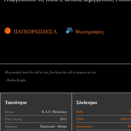
ΠΑΓΚΟΡΑΣΙΔΕΣ Α
Φωτογραφίες
Most people have the will to win, few have the will to prepare to win.
- Bobby Knight
Ταυτότητα
Σύνδεσμοι
Όνομα
Κ.Α.Ο. Μελισσίων
ΕΟΚ
Έτος ένωσης
2011
FIBA
FIBA E
Χρώματα
Πορτοκαλί - Μαύρο
Superbasket
Ba