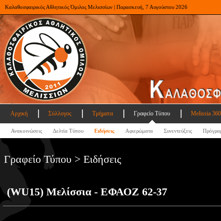
Καλαθοσφαιρικός Αθλητικός Όμιλος Μελισσίων | Παρασκευή, 7 Αυγούστου 2026
Αρχική
Σύλλογος
Τμήματα
Γραφείο Τύπου
Melissia 360
Ανακοινώσεις
Δελτία Τύπου
Ειδήσεις
Αφιερώματα
Συνεντεύξεις
Πρόγρα
Γραφείο Τύπου > Ειδήσεις
(WU15) Μελίσσια - ΕΦΑΟΖ 62-37