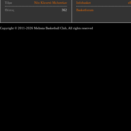
Έδρα
Νέο Κλειστό Μελισσίων
Infobasket
eB
Θέσεις
362
Basketforum
Copyright © 2011-2026 Melissia Basketball Club, All rights reserved