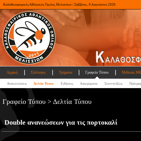
Καλαθοσφαιρικός Αθλητικός Όμιλος Μελισσίων | Σάββατο, 8 Αυγούστου 2026
Αρχική
Σύλλογος
Τμήματα
Γραφείο Τύπου
Melissia 360
Ανακοινώσεις
Δελτία Τύπου
Ειδήσεις
Αφιερώματα
Συνεντεύξεις
Πρόγρα
Γραφείο Τύπου > Δελτία Τύπου
Double ανανεώσεων για τις πορτοκαλί