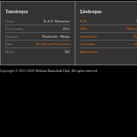
Ταυτότητα
Σύνδεσμοι
Όνομα
Κ.Α.Ο. Μελισσίων
ΕΟΚ
Έτος ένωσης
2011
FIBA
FIBA E
Χρώματα
Πορτοκαλί - Μαύρο
Superbasket
Ba
Έδρα
Νέο Κλειστό Μελισσίων
Infobasket
eB
Θέσεις
362
Basketforum
Copyright © 2011-2026 Melissia Basketball Club, All rights reserved