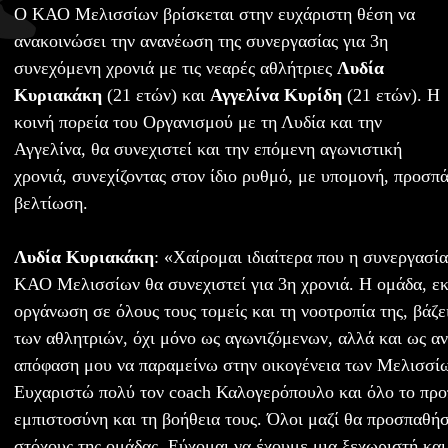
Ο ΚΑΟ Μελισσίων βρίσκεται στην ευχάριστη θέση να
ανακοινώσει την ανανέωση της συνεργασίας για 3η
συνεχόμενη χρονιά με τις νεαρές αθλήτριες
Λυδία
Κυριακάκη
(21 ετών) και
Αγγελίνα Κυρίδη
(21 ετών). Η
κοινή πορεία του Οργανισμού με τη Λυδία και την
Αγγελίνα, θα συνεχιστεί και την επόμενη αγωνιστική
χρονιά, συνεχίζοντας στον ίδιο ρυθμό, με υπομονή, προσπά
βελτίωση.
Λυδία Κυριακάκη
: «Χαίρομαι ιδιαίτερα που η συνεργασί
ΚΑΟ Μελισσίων θα συνεχιστεί για 3η χρονιά. Η ομάδα, εκ
οργάνωση σε όλους τους τομείς και τη νοοτροπία της, βάζε
των αθλητριών, όχι μόνο ως αγωνιζόμενων, αλλά και ως α
απόφαση μου να παραμείνω στην οικογένεια των Μελισσίω
Ευχαριστώ πολύ τον coach Καλογερόπουλο και όλο το προπ
εμπιστοσύνη και τη βοήθεια τους. Όλοι μαζί θα προσπαθή
στόχους της ομάδας. Εύχομαι να έχουμε μια ξεχωριστή και