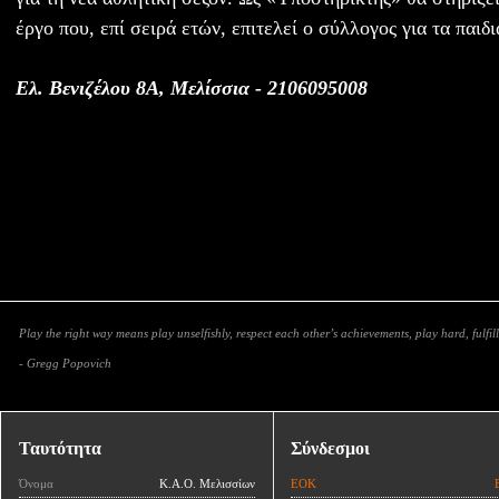
έργο που, επί σειρά ετών, επιτελεί ο σύλλογος για τα παιδι
Ελ. Βενιζέλου 8Α, Μελίσσια - 2106095008
Play the right way means play unselfishly, respect each other’s achievements, play hard, fulfill
- Gregg Popovich
Ταυτότητα
Σύνδεσμοι
Όνομα
Κ.Α.Ο. Μελισσίων
ΕΟΚ