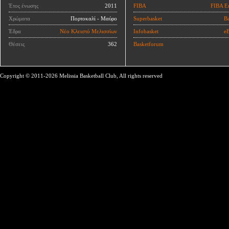
Έτος ένωσης
2011
FIBA
FIBA E
Χρώματα
Πορτοκαλί - Μαύρο
Superbasket
Ba
Έδρα
Νέο Κλειστό Μελισσίων
Infobasket
eB
Θέσεις
362
Basketforum
Copyright © 2011-2026 Melissia Basketball Club, All rights reserved