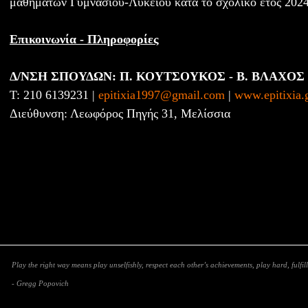
μαθημάτων Γυμνασίου-Λυκείου κατά το σχολικό έτος 2024
Επικοινωνία - Πληροφορίες
Δ/ΝΣΗ ΣΠΟΥΔΩΝ: Π. ΚΟΥΤΣΟΥΚΟΣ - Β. ΒΛΑΧΟΣ
Τ: 210 6139231 |
epitixia1997@gmail.com
|
www.epitixia.
Διεύθυνση: Λεωφόρος Πηγής 31, Μελίσσια
Play the right way means play unselfishly, respect each other’s achievements, play hard, fulfill
- Gregg Popovich