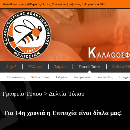
Καλαθοσφαιρικός Αθλητικός Όμιλος Μελισσίων | Σάββατο, 8 Αυγούστου 2026
Αρχική
Σύλλογος
Τμήματα
Γραφείο Τύπου
Melissia 360
Ανακοινώσεις
Δελτία Τύπου
Ειδήσεις
Αφιερώματα
Συνεντεύξεις
Πρόγρα
Γραφείο Τύπου > Δελτία Τύπου
Για 14η χρονιά η Επιτυχία είναι δίπλα μας!