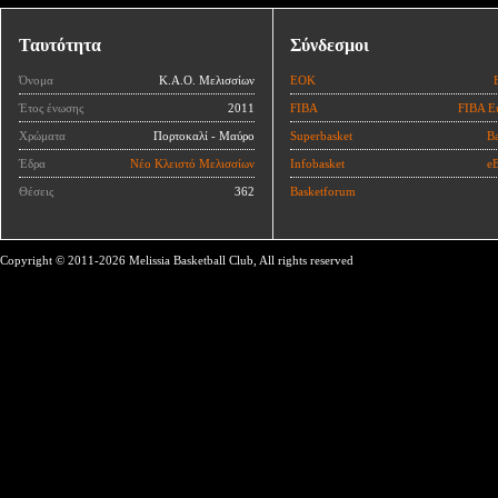
Ταυτότητα
Σύνδεσμοι
Όνομα
Κ.Α.Ο. Μελισσίων
ΕΟΚ
Έτος ένωσης
2011
FIBA
FIBA E
Χρώματα
Πορτοκαλί - Μαύρο
Superbasket
Ba
Έδρα
Νέο Κλειστό Μελισσίων
Infobasket
eB
Θέσεις
362
Basketforum
Copyright © 2011-2026 Melissia Basketball Club, All rights reserved