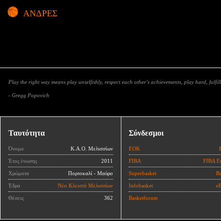
ΑΝΔΡΕΣ
Play the right way means play unselfishly, respect each other’s achievements, play hard, fulfill
- Gregg Popovich
Ταυτότητα
Σύνδεσμοι
Όνομα
Κ.Α.Ο. Μελισσίων
ΕΟΚ
Έτος ένωσης
2011
FIBA
FIBA E
Χρώματα
Πορτοκαλί - Μαύρο
Superbasket
Ba
Έδρα
Νέο Κλειστό Μελισσίων
Infobasket
eB
Θέσεις
362
Basketforum