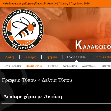
Καλαθοσφαιρικός Αθλητικός Όμιλος Μελισσίων | Πέμπτη, 6 Αυγούστου 2026
Αρχική
Σύλλογος
Τμήματα
Γραφείο Τύπου
Melissia 360
Ανακοινώσεις
Δελτία Τύπου
Ειδήσεις
Αφιερώματα
Συνεντεύξεις
Πρόγρα
Γραφείο Τύπου > Δελτία Τύπου
Δώσαμε χέρια με Ακτύπη