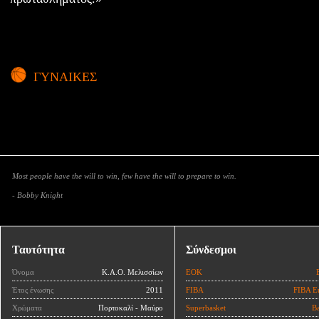
ΓΥΝΑΙΚΕΣ
Most people have the will to win, few have the will to prepare to win.
- Bobby Knight
Ταυτότητα
Σύνδεσμοι
Όνομα
Κ.Α.Ο. Μελισσίων
ΕΟΚ
Έτος ένωσης
2011
FIBA
FIBA E
Χρώματα
Πορτοκαλί - Μαύρο
Superbasket
Ba