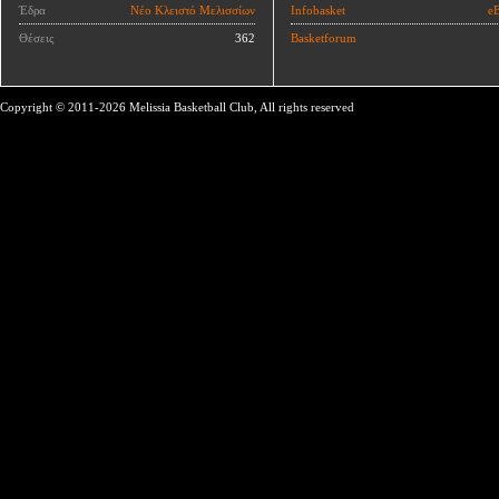
Έδρα
Νέο Κλειστό Μελισσίων
Infobasket
eB
Θέσεις
362
Basketforum
Copyright © 2011-2026 Melissia Basketball Club, All rights reserved