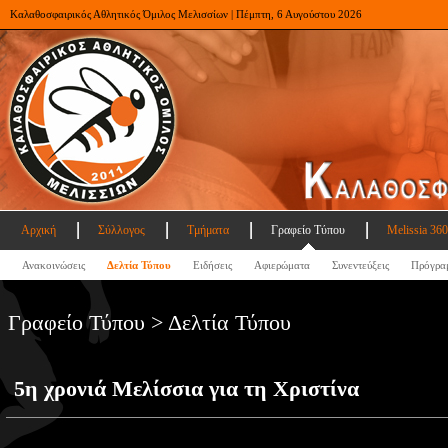
Καλαθοσφαιρικός Αθλητικός Όμιλος Μελισσίων | Πέμπτη, 6 Αυγούστου 2026
Αρχική
Σύλλογος
Τμήματα
Γραφείο Τύπου
Melissia 360
Ανακοινώσεις
Δελτία Τύπου
Ειδήσεις
Αφιερώματα
Συνεντεύξεις
Πρόγρα
Γραφείο Τύπου > Δελτία Τύπου
5η χρονιά Μελίσσια για τη Χριστίνα