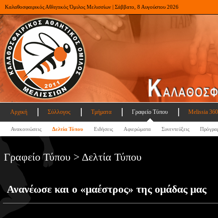
Καλαθοσφαιρικός Αθλητικός Όμιλος Μελισσίων | Σάββατο, 8 Αυγούστου 2026
Αρχική
Σύλλογος
Τμήματα
Γραφείο Τύπου
Melissia 360
Ανακοινώσεις
Δελτία Τύπου
Ειδήσεις
Αφιερώματα
Συνεντεύξεις
Πρόγρα
Γραφείο Τύπου > Δελτία Τύπου
Ανανέωσε και ο «μαέστρος» της ομάδας μας