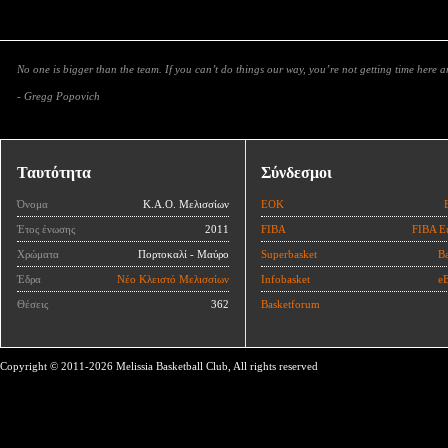
No one is bigger than the team. If you can’t do things our way, you’re not getting time here 
- Gregg Popovich
Ταυτότητα
Σύνδεσμοι
Όνομα
Κ.Α.Ο. Μελισσίων
ΕΟΚ
Έτος ένωσης
2011
FIBA
FIBA E
Χρώματα
Πορτοκαλί - Μαύρο
Superbasket
Ba
Έδρα
Νέο Κλειστό Μελισσίων
Infobasket
eB
Θέσεις
362
Basketforum
Copyright © 2011-2026 Melissia Basketball Club, All rights reserved