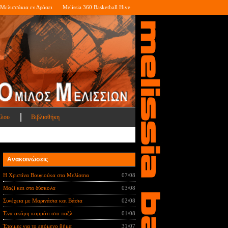
Μελισσάκια εν Δράσει
Melissia 360 Basketball Hive
ίλου
Βιβλιοθήκη
Ανακοινώσεις
Η Χριστίνα Βουγιούκα στα Μελίσσια
07/08
Μαζί και στα δύσκολα
03/08
Συνέχεια με Μαρινάσια και Βάσια
02/08
Ένα ακόμη κομμάτι στο παζλ
01/08
Έτοιμες για το επόμενο βήμα
31/07