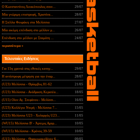
Ο Κωνσταντίνος Λουκόπουλος συνε...
29/07
Μία γνώριμη επιστροφή, Χριστίνα...
28/07
Η Στέλλα Φουράκη στα Μελίσσια
27/07
Μία ακόμη επένδυση στο μέλλον μ...
26/07
Επένδυση στο μέλλον με Σταμάτη ...
24/07
περισσότερα »
Τελευταίες Ειδήσεις
Για 15η χρονιά στις εθνικές κατηγ...
29/07
Η αντίστροφη μέτρηση για την έναρ...
28/07
(U23) Μελίσσια - Θρίαμβος 81-62
21/05
(U23) Μελίσσια - Ανάδραση Κερατέα...
18/05
(U15) Οίον Αγ. Στεφάνου - Μελίσσι...
16/05
(U23) Κολλέγιο Ντερή - Μελίσσια 7...
15/05
(U23) Μελίσσια U23 - Χολαργός U23...
11/05
(WU15) Μελίσσια B' - Άρτεμις Αχαρ...
10/05
(WU15) Μελίσσια - Κρόνος 39-59
10/05
(U15) Μελίσσια - Θρακομακεδόνες 6...
09/05