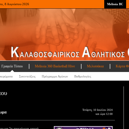
το, 8 Αυγούστου 2026
Melissia BC
Γραφείο Τύπου
Melissia 360 Basketball Hive
Μελισσάκια
Κάρτα Φ
ιερώματα
Συνεντεύξεις
Πρόγραμμα Αγώνων
Βαθμολογίες
που
Τετάρτη, 10 Ιουλίου 2024
ρωμα
και ώρα 12:00
υ για 5η συνεχόμενη χρονιά,