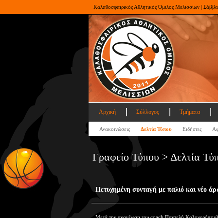
Καλαθοσφαιρικός Αθλητικός Όμιλος Μελισσίων | Σάββα
Αρχική
Σύλλογος
Τμήματα
Ανακοινώσεις
Δελτία Τύπου
Ειδήσεις
Αφ
Γραφείο Τύπου > Δελτία Τύ
Πετυχημένη συνταγή με παλιό και νέο ά
Μετά την ανανέωση του coach Παντελή Καλογερόπουλο