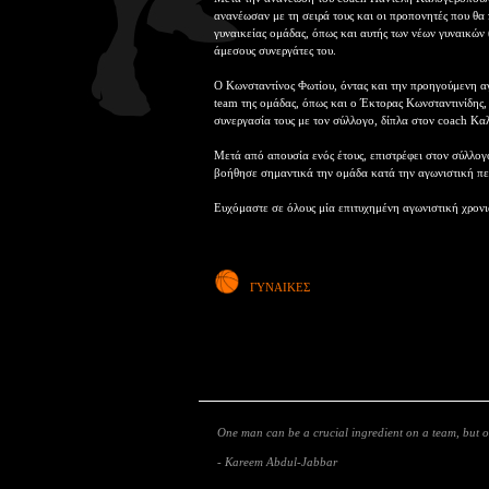
ανανέωσαν με τη σειρά τους και οι προπονητές που θα
γυναικείας ομάδας, όπως και αυτής των νέων γυναικών
άμεσους συνεργάτες του.
Ο Κωνσταντίνος Φωτίου, όντας και την προηγούμενη α
team της ομάδας, όπως και ο Έκτορας Κωνσταντινίδης,
συνεργασία τους με τον σύλλογο, δίπλα στον coach Κ
Μετά από απουσία ενός έτους, επιστρέφει στον σύλλογ
βοήθησε σημαντικά την ομάδα κατά την αγωνιστική π
Ευχόμαστε σε όλους μία επιτυχημένη αγωνιστική χρονι
ΓΥΝΑΙΚΕΣ
One man can be a crucial ingredient on a team, but
- Kareem Abdul-Jabbar