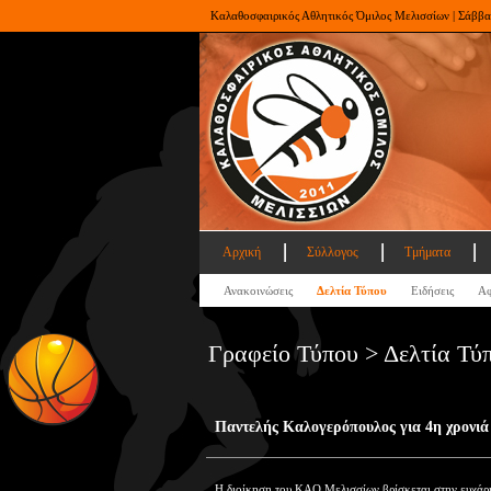
Καλαθοσφαιρικός Αθλητικός Όμιλος Μελισσίων | Σάββα
Αρχική
Σύλλογος
Τμήματα
Ανακοινώσεις
Δελτία Τύπου
Ειδήσεις
Αφ
Γραφείο Τύπου > Δελτία Τύ
Παντελής Καλογερόπουλος για 4η χρονιά
H διοίκηση του ΚΑΟ Μελισσίων βρίσκεται στην ευχάρι