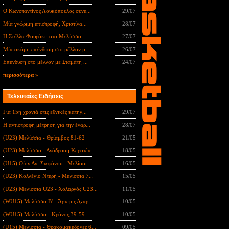
Ο Κωνσταντίνος Λουκόπουλος συνε...
29/07
Μία γνώριμη επιστροφή, Χριστίνα...
28/07
Η Στέλλα Φουράκη στα Μελίσσια
27/07
Μία ακόμη επένδυση στο μέλλον μ...
26/07
Επένδυση στο μέλλον με Σταμάτη ...
24/07
περισσότερα »
Τελευταίες Ειδήσεις
Για 15η χρονιά στις εθνικές κατηγ...
29/07
Η αντίστροφη μέτρηση για την έναρ...
28/07
(U23) Μελίσσια - Θρίαμβος 81-62
21/05
(U23) Μελίσσια - Ανάδραση Κερατέα...
18/05
(U15) Οίον Αγ. Στεφάνου - Μελίσσι...
16/05
(U23) Κολλέγιο Ντερή - Μελίσσια 7...
15/05
(U23) Μελίσσια U23 - Χολαργός U23...
11/05
(WU15) Μελίσσια B' - Άρτεμις Αχαρ...
10/05
(WU15) Μελίσσια - Κρόνος 39-59
10/05
(U15) Μελίσσια - Θρακομακεδόνες 6...
09/05