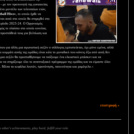
- με τον προπονητή της γυναικείας
ένο μοντέλο των τελευταίων ετών,
tball Hive»
, το οποίο ήρθε να
ναι αυτό στο οποίο θα στηριχθεί στο
περίοδο 2023-24. Ο Οργανισμός
ώς το πλαίσιο στο οποίο κινείται,
 προσπάθειά τους για βελτίωση και
που για άλλη μια αγωνιστική σεζόν ο σύλλογος εμπιστεύεται, όχι μόνο εμένα, αλλά
αι κομμάτι αυτής της ομάδας είναι κάτι το μοναδικό που κάνεις έξω από αυτή δεν
η μια σεζόν θα προσπαθήσουμε να παίξουμε ένα ελκυστικό μπάσκετ και να
αι να στηρίξουμε όλο το αναπτυξιακό πρόγραμμα της ομάδας και να είμαστε όλοι
ι. Μέσα τα κεφάλια λοιπόν, προπόνηση, ταπεινότητα και χαμόγελο.»
επιστροφή »
 other’s achievements, play hard, fulfill your role.