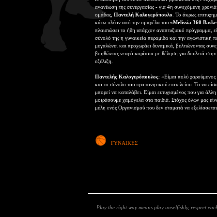
ανανέωση της συνεργασίας - για 4η συνεχόμενη χρονιά 
ομάδας,
Παντελή Καλογερόπουλο
. Το άκρως επιτυχημ
κάτω πλέον από την ομπρέλα του
«Melissia 360 Baske
πλαισιώσει το ήδη υπάρχον αναπτυξιακό πρόγραμμα, εί
σύνολό της η γυναικεία πυραμίδα και την αγωνιστική 
μεγαλώνει και προχωράει δυναμικά, βελτιώνοντας συνεχ
βοηθώντας νεαρά κορίτσια με θέληση για δουλειά στην
εξέλιξη.
Παντελής Καλογερόπουλος
: «Είμαι πολύ χαρούμενος 
και το σύνολο του προπονητικού επιτελείου. Το να είσ
μπορεί να καταλάβει. Είμαι ευτυχισμένος που για άλλ
μοιράσουμε χαμόγελα στα παιδιά. Στόχος όλων μας είν
μέλη ενός Οργανισμού που δεν σταματά να εξελίσσετα
ΓΥΝΑΙΚΕΣ
Play the right way means play unselfishly, respect each