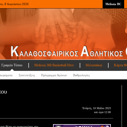
το, 8 Αυγούστου 2026
Melissia BC
Γραφείο Τύπου
Melissia 360 Basketball Hive
Μελισσάκια
Κάρτα Φ
ιερώματα
Συνεντεύξεις
Πρόγραμμα Αγώνων
Βαθμολογίες
που
Τετάρτη, 10 Μαΐου 2023
και ώρα 12:00
στη θέση να ανακοινώσει την