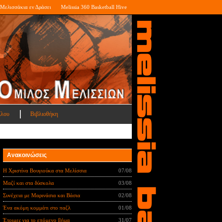
Μελισσάκια εν Δράσει
Melissia 360 Basketball Hive
ίλου
Βιβλιοθήκη
Ανακοινώσεις
Η Χριστίνα Βουγιούκα στα Μελίσσια
07/08
Μαζί και στα δύσκολα
03/08
Συνέχεια με Μαρινάσια και Βάσια
02/08
Ένα ακόμη κομμάτι στο παζλ
01/08
Έτοιμες για το επόμενο βήμα
31/07