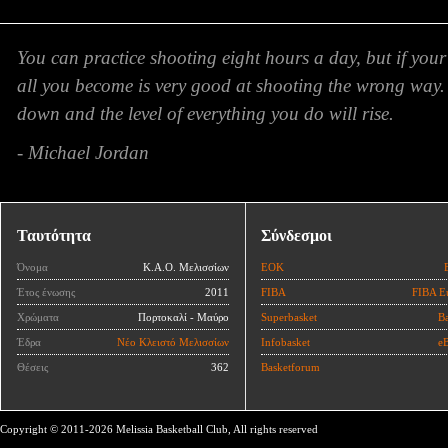
You can practice shooting eight hours a day, but if your
all you become is very good at shooting the wrong way.
down and the level of everything you do will rise.
- Michael Jordan
Ταυτότητα
Σύνδεσμοι
Όνομα
Κ.Α.Ο. Μελισσίων
ΕΟΚ
Έτος ένωσης
2011
FIBA
FIBA E
Χρώματα
Πορτοκαλί - Μαύρο
Superbasket
Ba
Έδρα
Νέο Κλειστό Μελισσίων
Infobasket
eB
Θέσεις
362
Basketforum
Copyright © 2011-2026 Melissia Basketball Club, All rights reserved