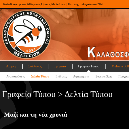
Καλαθοσφαιρικός Αθλητικός Όμιλος Μελισσίων | Πέμπτη, 6 Αυγούστου 2026
Αρχική
Σύλλογος
Τμήματα
Γραφείο Τύπου
Melissia 360
Ανακοινώσεις
Δελτία Τύπου
Ειδήσεις
Αφιερώματα
Συνεντεύξεις
Πρόγρα
Γραφείο Τύπου > Δελτία Τύπου
Μαζί και τη νέα χρονιά