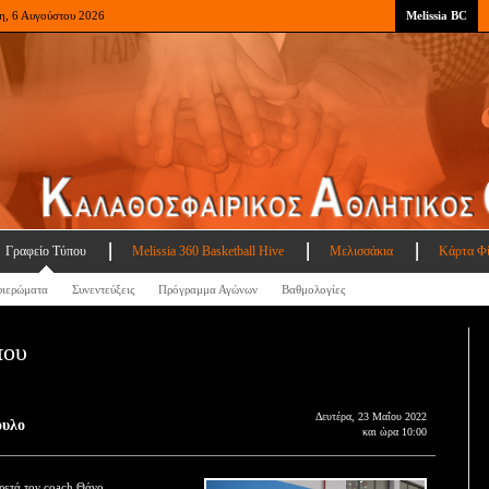
η, 6 Αυγούστου 2026
Melissia BC
Γραφείο Τύπου
Melissia 360 Basketball Hive
Μελισσάκια
Κάρτα Φ
ιερώματα
Συνεντεύξεις
Πρόγραμμα Αγώνων
Βαθμολογίες
που
Δευτέρα, 23 Μαΐου 2022
ουλο
και ώρα 10:00
ιρετά τον coach Θάνο