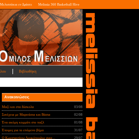
Μελισσάκια εν Δράσει
Melissia 360 Basketball Hive
ίλου
Βιβλιοθήκη
Ανακοινώσεις
Μαζί και στα δύσκολα
03/08
Συνέχεια με Μαρινάσια και Βάσια
02/08
Ένα ακόμη κομμάτι στο παζλ
01/08
Έτοιμες για το επόμενο βήμα
31/07
Ο Κωνσταντίνος Λουκόπουλος συνε...
29/07