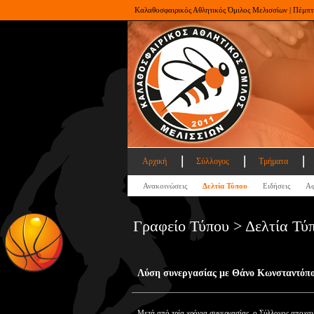
Καλαθοσφαιρικός Αθλητικός Όμιλος Μελισσίων | Πέμπτ
Αρχική
Σύλλογος
Τμήματα
Ανακοινώσεις
Δελτία Τύπου
Ειδήσεις
Αφ
Γραφείο Τύπου > Δελτία Τύ
Λύση συνεργασίας με Θάνο Κωνσταντόπ
Μετά από τρία χρόνια συνεργασίας, ο Σύλλογος αποχα