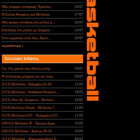
Μία γνώριμη επιστροφή, Χριστίνα...
28/07
Η Στέλλα Φουράκη στα Μελίσσια
27/07
Μία ακόμη επένδυση στο μέλλον μ...
26/07
Επένδυση στο μέλλον με Σταμάτη ...
24/07
Ένα ευχαριστώ είναι λίγο, Αγγελ...
20/07
περισσότερα »
Τελευταίες Ειδήσεις
Για 15η χρονιά στις εθνικές κατηγ...
29/07
Η αντίστροφη μέτρηση για την έναρ...
28/07
(U23) Μελίσσια - Θρίαμβος 81-62
21/05
(U23) Μελίσσια - Ανάδραση Κερατέα...
18/05
(U15) Οίον Αγ. Στεφάνου - Μελίσσι...
16/05
(U23) Κολλέγιο Ντερή - Μελίσσια 7...
15/05
(U23) Μελίσσια U23 - Χολαργός U23...
11/05
(WU15) Μελίσσια B' - Άρτεμις Αχαρ...
10/05
(WU15) Μελίσσια - Κρόνος 39-59
10/05
(U15) Μελίσσια - Θρακομακεδόνες 6...
09/05