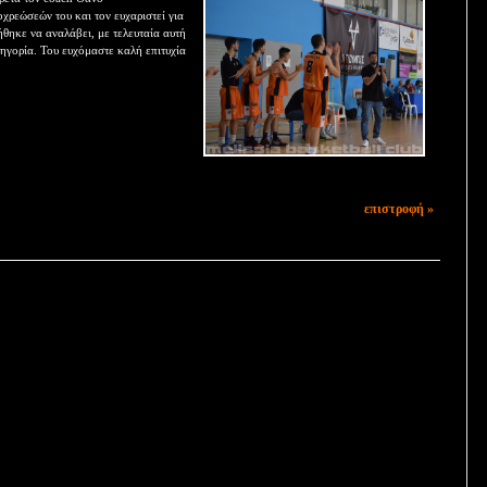
ρεώσεών του και τον ευχαριστεί για
ήθηκε να αναλάβει, με τελευταία αυτή
τηγορία. Του ευχόμαστε καλή επιτυχία
επιστροφή »