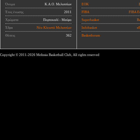
Όνομα
Κ.Α.Ο. Μελισσίων
ΕΟΚ
Έτος ένωσης
2011
FIBA
FIBA E
Χρώματα
Πορτοκαλί - Μαύρο
Superbasket
Ba
Έδρα
Νέο Κλειστό Μελισσίων
Infobasket
eB
Θέσεις
362
Basketforum
Copyright © 2011-2026 Melissia Basketball Club, All rights reserved