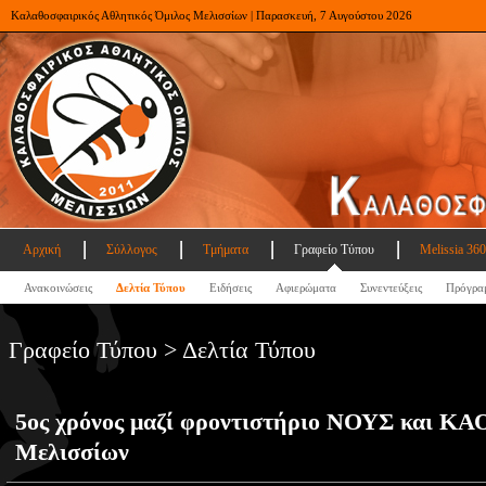
Καλαθοσφαιρικός Αθλητικός Όμιλος Μελισσίων | Παρασκευή, 7 Αυγούστου 2026
Αρχική
Σύλλογος
Τμήματα
Γραφείο Τύπου
Melissia 360
Ανακοινώσεις
Δελτία Τύπου
Ειδήσεις
Αφιερώματα
Συνεντεύξεις
Πρόγρα
Γραφείο Τύπου > Δελτία Τύπου
5ος χρόνος μαζί φροντιστήριο ΝΟΥΣ και ΚΑ
Μελισσίων