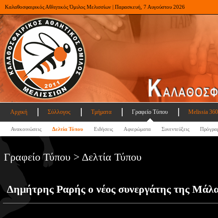
Καλαθοσφαιρικός Αθλητικός Όμιλος Μελισσίων | Παρασκευή, 7 Αυγούστου 2026
Αρχική
Σύλλογος
Τμήματα
Γραφείο Τύπου
Melissia 360
Ανακοινώσεις
Δελτία Τύπου
Ειδήσεις
Αφιερώματα
Συνεντεύξεις
Πρόγρα
Γραφείο Τύπου > Δελτία Τύπου
Δημήτρης Ραρής ο νέος συνεργάτης της Μάλ