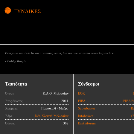
ΓΥΝΑΙΚΕΣ
Everyone wants to be on a winning team, but no one wants to come to practice.
- Bobby Knight
Ταυτότητα
Σύνδεσμοι
Όνομα
Κ.Α.Ο. Μελισσίων
ΕΟΚ
Έτος ένωσης
2011
FIBA
FIBA E
Χρώματα
Πορτοκαλί - Μαύρο
Superbasket
Ba
Έδρα
Νέο Κλειστό Μελισσίων
Infobasket
eB
Θέσεις
362
Basketforum