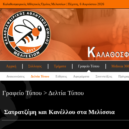
Καλαθοσφαιρικός Αθλητικός Όμιλος Μελισσίων | Πέμπτη, 6 Αυγούστου 2026
Αρχική
Σύλλογος
Τμήματα
Γραφείο Τύπου
Melissia 360
Ανακοινώσεις
Δελτία Τύπου
Ειδήσεις
Αφιερώματα
Συνεντεύξεις
Πρόγρα
Γραφείο Τύπου > Δελτία Τύπου
Σατρατζέμη και Κανέλλου στα Μελίσσια