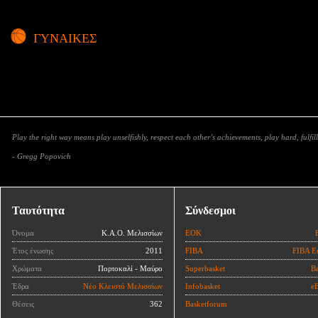
ΓΥΝΑΙΚΕΣ
Play the right way means play unselfishly, respect each other’s achievements, play hard, fulfill
- Gregg Popovich
Ταυτότητα
Σύνδεσμοι
Όνομα
Κ.Α.Ο. Μελισσίων
ΕΟΚ
Έτος ένωσης
2011
FIBA
FIBA E
Χρώματα
Πορτοκαλί - Μαύρο
Superbasket
Ba
Έδρα
Νέο Κλειστό Μελισσίων
Infobasket
eB
Θέσεις
362
Basketforum