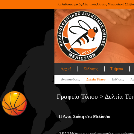
Καλαθοσφαιρικός Αθλητικός Όμιλος Μελισσίων | Σάββα
Αρχική
Σύλλογος
Τμήματα
Ανακοινώσεις
Δελτία Τύπου
Ειδήσεις
Αφ
Γραφείο Τύπου > Δελτία Τύ
Η Άννα Χιώτη στα Μελίσσια
Ο ΚΑΟ Μελισσίων με χαρά ανακοινώνει την απόκτηση 