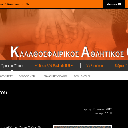
το, 8 Αυγούστου 2026
Melissia BC
Γραφείο Τύπου
Melissia 360 Basketball Hive
Μελισσάκια
Κάρτα Φ
ιερώματα
Συνεντεύξεις
Πρόγραμμα Αγώνων
Βαθμολογίες
που
Πέμπτη, 13 Ιουλίου 2017
και ώρα 12:00
της αθλήτριας Άννας Χιώτη. Τα