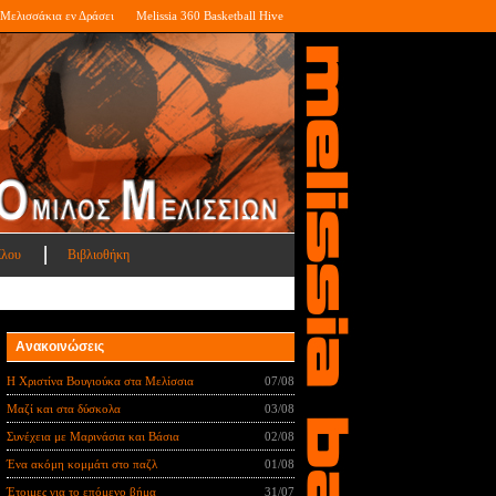
Μελισσάκια εν Δράσει
Melissia 360 Basketball Hive
ίλου
Βιβλιοθήκη
Ανακοινώσεις
Η Χριστίνα Βουγιούκα στα Μελίσσια
07/08
Μαζί και στα δύσκολα
03/08
Συνέχεια με Μαρινάσια και Βάσια
02/08
Ένα ακόμη κομμάτι στο παζλ
01/08
Έτοιμες για το επόμενο βήμα
31/07