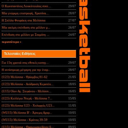
Ο Κωνσταντίνος Λουκόπουλος συνε...
29/07
Μία γνώριμη επιστροφή, Χριστίνα...
28/07
Η Στέλλα Φουράκη στα Μελίσσια
27/07
Μία ακόμη επένδυση στο μέλλον μ...
26/07
Επένδυση στο μέλλον με Σταμάτη ...
24/07
περισσότερα »
Τελευταίες Ειδήσεις
Για 15η χρονιά στις εθνικές κατηγ...
29/07
Η αντίστροφη μέτρηση για την έναρ...
28/07
(U23) Μελίσσια - Θρίαμβος 81-62
21/05
(U23) Μελίσσια - Ανάδραση Κερατέα...
18/05
(U15) Οίον Αγ. Στεφάνου - Μελίσσι...
16/05
(U23) Κολλέγιο Ντερή - Μελίσσια 7...
15/05
(U23) Μελίσσια U23 - Χολαργός U23...
11/05
(WU15) Μελίσσια B' - Άρτεμις Αχαρ...
10/05
(WU15) Μελίσσια - Κρόνος 39-59
10/05
(U15) Μελίσσια - Θρακομακεδόνες 6...
09/05