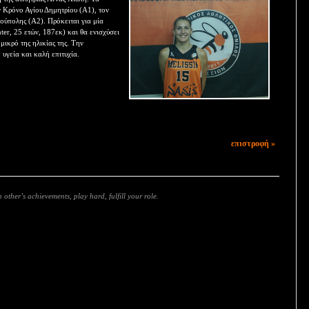
ν Κρόνο Αγίου Δημητρίου (Α1), τον
ούπολης (Α2). Πρόκειται για μία
nter, 25 ετών, 187εκ) και θα ενισχύσει
μικρό της ηλικίας της. Την
υγεία και καλή επιτυχία.
επιστροφή »
 other’s achievements, play hard, fulfill your role.