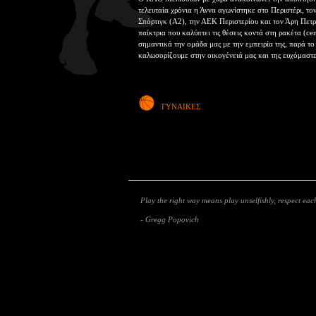
τελευταία χρόνια η Άννα αγωνίστηκε στο Περιστέρι, το
Σπόρτιγκ (Α2), την ΑΕΚ Περιστερίου και τον Άρη Πετρ
παίκτρια που καλύπτει τις θέσεις κοντά στη ρακέτα (ce
σημαντικά την ομάδα μας με την εμπειρία της, παρά το 
καλωσορίζουμε στην οικογένειά μας και της ευχόμαστε 
ΓΥΝΑΙΚΕΣ
Play the right way means play unselfishly, respect each
- Gregg Popovich