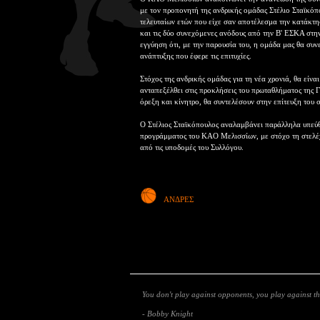
με τον προπονητή της ανδρικής ομάδας Στέλιο Σταϊκόπ
τελευταίων ετών που είχε σαν αποτέλεσμα την κατάκτ
και τις δύο συνεχόμενες ανόδους από την Β' ΕΣΚΑ στην
εγγύηση ότι, με την παρουσία του, η ομάδα μας θα συν
ανάπτυξης που έφερε τις επιτυχίες.
Στόχος της ανδρικής ομάδας για τη νέα χρονιά, θα είνα
ανταπεξέλθει στις προκλήσεις του πρωταθλήματος της Γ
όρεξη και κίνητρο, θα συντελέσουν στην επίτευξη του 
Ο Στέλιος Σταϊκόπουλος αναλαμβάνει παράλληλα υπεύθ
προγράμματος του ΚΑΟ Μελισσίων, με στόχο τη στελέχω
από τις υποδομές του Συλλόγου.
ΑΝΔΡΕΣ
You don't play against opponents, you play against th
- Bobby Knight