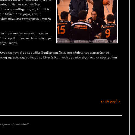
ουλο. Το θετικό έργο των δύο
ηση του πρωταθλήματος της Α' ΕΣΚΑ
 Γ' Εθνική Κατηγορία, είναι η
εχίσει πάνω στο επιτυχημένο μοντέλο
ι να παρουσιαστεί πανέτοιμη και να
' Εθνικής Κατηγορίας. Νέα παιδιά, με
στόχου αυτού.
υνος προπονητής στις ομάδες Εφήβων και Νέων στα πλαίσια του αναπτυξιακού
ση της ανδρικής ομάδας στις Εθνικές Κατηγορίες με αθλητές οι οποίοι προέρχονται
επιστροφή »
e game of basketball.