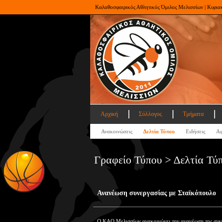
Καλαθοσφαιρικός Αθλητικός Όμιλος Μελισσίων | Κυρια
Αρχική
Σύλλογος
Τμήματα
Ανακοινώσεις
Δελτία Τύπου
Ειδήσεις
Αφ
Γραφείο Τύπου > Δελτία Τύ
Ανανέωση συνεργασίας με Σταϊκόπουλο
Ο ΚΑΟ Μελισσίων ανακοινώνει την ανανέωση της συνερ