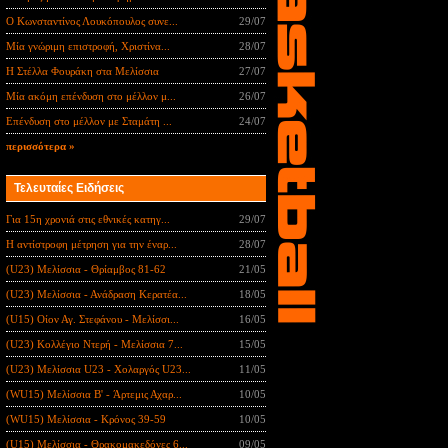
Ο Κωνσταντίνος Λουκόπουλος συνε...
29/07
Μία γνώριμη επιστροφή, Χριστίνα...
28/07
Η Στέλλα Φουράκη στα Μελίσσια
27/07
Μία ακόμη επένδυση στο μέλλον μ...
26/07
Επένδυση στο μέλλον με Σταμάτη ...
24/07
περισσότερα »
Τελευταίες Ειδήσεις
Για 15η χρονιά στις εθνικές κατηγ...
29/07
Η αντίστροφη μέτρηση για την έναρ...
28/07
(U23) Μελίσσια - Θρίαμβος 81-62
21/05
(U23) Μελίσσια - Ανάδραση Κερατέα...
18/05
(U15) Οίον Αγ. Στεφάνου - Μελίσσι...
16/05
(U23) Κολλέγιο Ντερή - Μελίσσια 7...
15/05
(U23) Μελίσσια U23 - Χολαργός U23...
11/05
(WU15) Μελίσσια B' - Άρτεμις Αχαρ...
10/05
(WU15) Μελίσσια - Κρόνος 39-59
10/05
(U15) Μελίσσια - Θρακομακεδόνες 6...
09/05