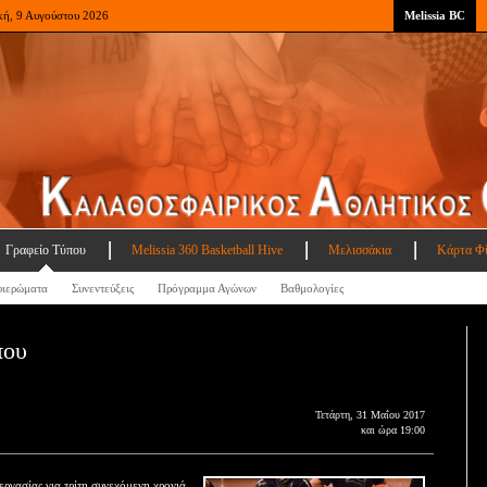
κή, 9 Αυγούστου 2026
Melissia BC
Γραφείο Τύπου
Melissia 360 Basketball Hive
Μελισσάκια
Κάρτα Φ
ιερώματα
Συνεντεύξεις
Πρόγραμμα Αγώνων
Βαθμολογίες
που
Τετάρτη, 31 Μαΐου 2017
και ώρα 19:00
γασίας για τρίτη συνεχόμενη χρονιά