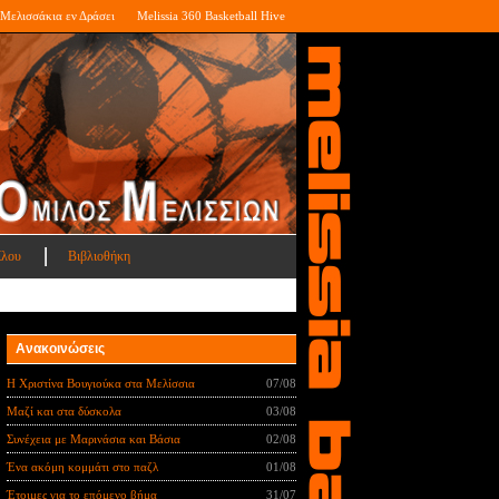
Μελισσάκια εν Δράσει
Melissia 360 Basketball Hive
ίλου
Βιβλιοθήκη
Ανακοινώσεις
Η Χριστίνα Βουγιούκα στα Μελίσσια
07/08
Μαζί και στα δύσκολα
03/08
Συνέχεια με Μαρινάσια και Βάσια
02/08
Ένα ακόμη κομμάτι στο παζλ
01/08
Έτοιμες για το επόμενο βήμα
31/07