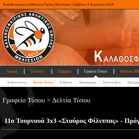
Καλαθοσφαιρικός Αθλητικός Όμιλος Μελισσίων | Σάββατο, 8 Αυγούστου 2026
Αρχική
Σύλλογος
Τμήματα
Γραφείο Τύπου
Melissia 360
Ανακοινώσεις
Δελτία Τύπου
Ειδήσεις
Αφιερώματα
Συνεντεύξεις
Πρόγρα
Γραφείο Τύπου > Δελτία Τύπου
11ο Τουρνουά 3x3 «Σταύρος Φίλιππας» - Πρό