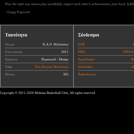
Play the right way means play unselfishly, respect each other’s achievements, play hard, fulfill
- Gregg Popovich
Ταυτότητα
Σύνδεσμοι
Όνομα
Κ.Α.Ο. Μελισσίων
ΕΟΚ
Έτος ένωσης
2011
FIBA
FIBA E
Χρώματα
Πορτοκαλί - Μαύρο
Superbasket
Ba
Έδρα
Νέο Κλειστό Μελισσίων
Infobasket
eB
Θέσεις
362
Basketforum
Copyright © 2011-2026 Melissia Basketball Club, All rights reserved