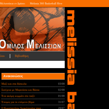
Μελισσάκια εν Δράσει
Melissia 360 Basketball Hive
ίλου
Βιβλιοθήκη
Ανακοινώσεις
Μαζί και στα δύσκολα
03/08
Συνέχεια με Μαρινάσια και Βάσια
02/08
Ένα ακόμη κομμάτι στο παζλ
01/08
Έτοιμες για το επόμενο βήμα
31/07
Ο Κωνσταντίνος Λουκόπουλος συνε...
29/07