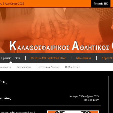
η, 6 Αυγούστου 2026
Melissia BC
Γραφείο Τύπου
Melissia 360 Basketball Hive
Μελισσάκια
Κάρτα Φ
ιερώματα
Συνεντεύξεις
Πρόγραμμα Αγώνων
Βαθμολογίες
εις
Δευτέρα, 7 Οκτωβρίου 2013
εανίδες
και ώρα 11:00
ια την τρίτη αγωνιστική της Α'