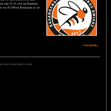
και ώρα 21:15, αντί της Κυριακής
για την Α2 Εθνική Κατηγορία με τον
επιστροφή »
 one man cannot make a team.