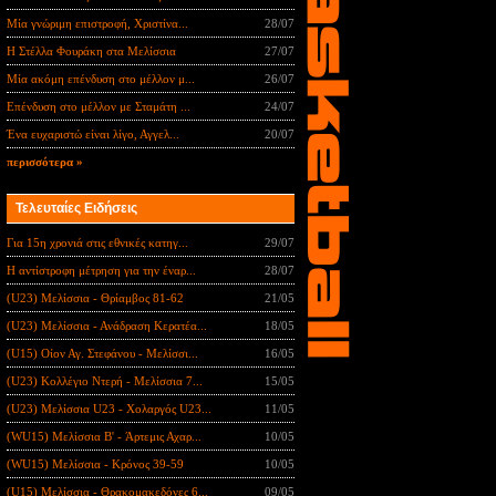
Μία γνώριμη επιστροφή, Χριστίνα...
28/07
Η Στέλλα Φουράκη στα Μελίσσια
27/07
Μία ακόμη επένδυση στο μέλλον μ...
26/07
Επένδυση στο μέλλον με Σταμάτη ...
24/07
Ένα ευχαριστώ είναι λίγο, Αγγελ...
20/07
περισσότερα »
Τελευταίες Ειδήσεις
Για 15η χρονιά στις εθνικές κατηγ...
29/07
Η αντίστροφη μέτρηση για την έναρ...
28/07
(U23) Μελίσσια - Θρίαμβος 81-62
21/05
(U23) Μελίσσια - Ανάδραση Κερατέα...
18/05
(U15) Οίον Αγ. Στεφάνου - Μελίσσι...
16/05
(U23) Κολλέγιο Ντερή - Μελίσσια 7...
15/05
(U23) Μελίσσια U23 - Χολαργός U23...
11/05
(WU15) Μελίσσια B' - Άρτεμις Αχαρ...
10/05
(WU15) Μελίσσια - Κρόνος 39-59
10/05
(U15) Μελίσσια - Θρακομακεδόνες 6...
09/05