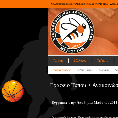
Καλαθοσφαιρικός Αθλητικός Όμιλος Μελισσίων | Σάββα
Αρχική
Σύλλογος
Τμήματα
Ανακοινώσεις
Δελτία Τύπου
Ειδήσεις
Αφ
Γραφείο Τύπου > Ανακοινώσ
Εγγραφές στην Ακαδημία Μπάσκετ 2014
Οι εγγραφές άρχισαν! Ενημερωθείτε για τη νέα αγωνιστ