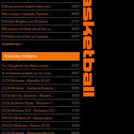
Ο Κωνσταντίνος Λουκόπουλος συνε...
29/07
Μία γνώριμη επιστροφή, Χριστίνα...
28/07
Η Στέλλα Φουράκη στα Μελίσσια
27/07
Μία ακόμη επένδυση στο μέλλον μ...
26/07
Επένδυση στο μέλλον με Σταμάτη ...
24/07
περισσότερα »
Τελευταίες Ειδήσεις
Για 15η χρονιά στις εθνικές κατηγ...
29/07
Η αντίστροφη μέτρηση για την έναρ...
28/07
(U23) Μελίσσια - Θρίαμβος 81-62
21/05
(U23) Μελίσσια - Ανάδραση Κερατέα...
18/05
(U15) Οίον Αγ. Στεφάνου - Μελίσσι...
16/05
(U23) Κολλέγιο Ντερή - Μελίσσια 7...
15/05
(U23) Μελίσσια U23 - Χολαργός U23...
11/05
(WU15) Μελίσσια B' - Άρτεμις Αχαρ...
10/05
(WU15) Μελίσσια - Κρόνος 39-59
10/05
(U15) Μελίσσια - Θρακομακεδόνες 6...
09/05