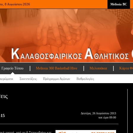
το, 8 Αυγούστου 2026
Melissia BC
Γραφείο Τύπου
Melissia 360 Basketball Hive
Μελισσάκια
Κάρτα Φ
ιερώματα
Συνεντεύξεις
Πρόγραμμα Αγώνων
Βαθμολογίες
εις
Δευτέρα, 26 Αυγούστου 2013
-15
και ώρα 09:00
ική χρονιά, από τις 6 Σεπτεμβρίου και