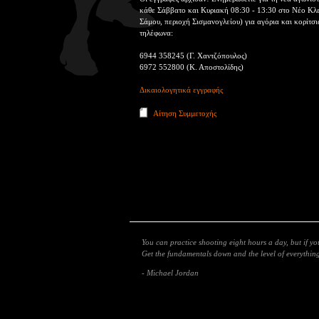
κάθε Σάββατο και Κυριακή 08:30 - 13:30 στο Νέο Κλ
Σάμου, περιοχή Σισμανογλείου) για αγόρια και κορίτσι
τηλέφωνα:
6944 358245 (Γ. Χαντζόπουλος)
6972 552800 (Κ. Αποστολίδης)
Δικαιολογητικά εγγραφής
Αίτηση Συμμετοχής
You can practice shooting eight hours a day, but if y
Get the fundamentals down and the level of everything 
- Michael Jordan