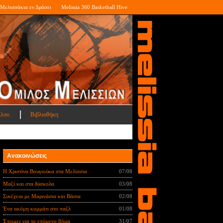
Μελισσάκια εν Δράσει
Melissia 360 Basketball Hive
ίλου
Βιβλιοθήκη
Ανακοινώσεις
Η Χριστίνα Βουγιούκα στα Μελίσσια
07/08
Μαζί και στα δύσκολα
03/08
Συνέχεια με Μαρινάσια και Βάσια
02/08
Ένα ακόμη κομμάτι στο παζλ
01/08
Έτοιμες για το επόμενο βήμα
31/07