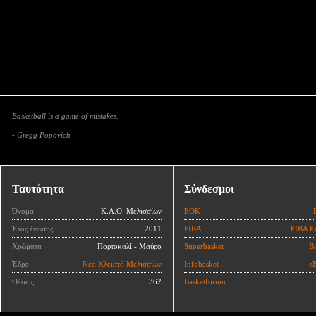
Basketball is a game of mistakes.
- Gregg Popovich
Ταυτότητα
Σύνδεσμοι
Όνομα
Κ.Α.Ο. Μελισσίων
ΕΟΚ
Έτος ένωσης
2011
FIBA
FIBA E
Χρώματα
Πορτοκαλί - Μαύρο
Superbasket
Ba
Έδρα
Νέο Κλειστό Μελισσίων
Infobasket
eB
Θέσεις
362
Basketforum