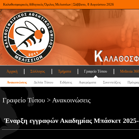
Καλαθοσφαιρικός Αθλητικός Όμιλος Μελισσίων | Σάββατο, 8 Αυγούστου 2026
Αρχική
Σύλλογος
Τμήματα
Γραφείο Τύπου
Melissia 360
Ανακοινώσεις
Δελτία Τύπου
Ειδήσεις
Αφιερώματα
Συνεντεύξεις
Πρόγρα
Γραφείο Τύπου > Ανακοινώσεις
Έναρξη εγγραφών Ακαδημίας Μπάσκετ 2025-