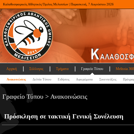
Καλαθοσφαιρικός Αθλητικός Όμιλος Μελισσίων | Παρασκευή, 7 Αυγούστου 2026
Αρχική
Σύλλογος
Τμήματα
Γραφείο Τύπου
Melissia 360
Ανακοινώσεις
Δελτία Τύπου
Ειδήσεις
Αφιερώματα
Συνεντεύξεις
Πρόγρα
Γραφείο Τύπου > Ανακοινώσεις
Πρόσκληση σε τακτική Γενική Συνέλευση