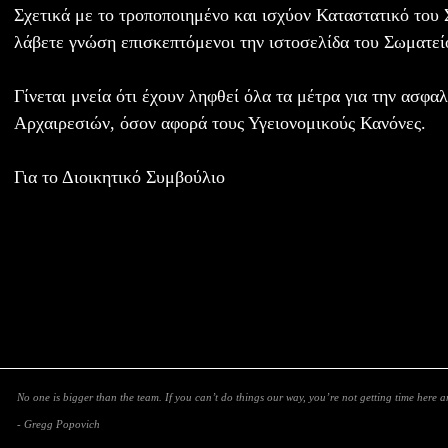
Σχετικά με το τροποποιημένο και ισχύον Καταστατικό του
λάβετε γνώση επισκεπτόμενοι την ιστοσελίδα του Σωματε
Γίνεται μνεία ότι έχουν ληφθεί όλα τα μέτρα για την ασφα
Αρχαιρεσιών, όσον αφορά τους Υγειονομικούς Κανόνες.
Για το Διοικητικό Συμβούλιο
No one is bigger than the team. If you can’t do things our way, you’re not getting time here 
- Gregg Popovich