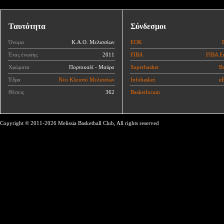
Ταυτότητα
Σύνδεσμοι
Όνομα
Κ.Α.Ο. Μελισσίων
ΕΟΚ
Έτος ένωσης
2011
FIBA
FIBA E
Χρώματα
Πορτοκαλί - Μαύρο
Superbasket
Ba
Έδρα
Νέο Κλειστό Μελισσίων
Infobasket
eB
Θέσεις
362
Basketforum
Copyright © 2011-2026 Melissia Basketball Club, All rights reserved