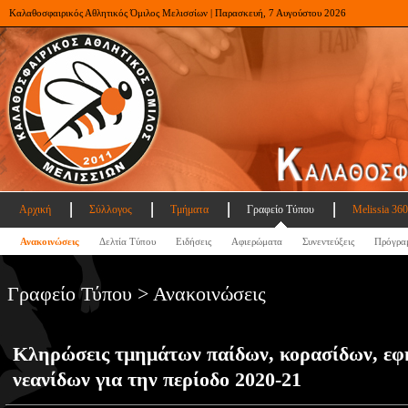
Καλαθοσφαιρικός Αθλητικός Όμιλος Μελισσίων | Παρασκευή, 7 Αυγούστου 2026
Αρχική
Σύλλογος
Τμήματα
Γραφείο Τύπου
Melissia 360
Ανακοινώσεις
Δελτία Τύπου
Ειδήσεις
Αφιερώματα
Συνεντεύξεις
Πρόγρα
Γραφείο Τύπου > Ανακοινώσεις
Κληρώσεις τμημάτων παίδων, κορασίδων, εφ
νεανίδων για την περίοδο 2020-21