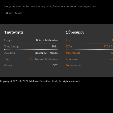
Everyone wants to be on a winning team, but no one wants to come to practice.
- Bobby Knight
Ταυτότητα
Σύνδεσμοι
Όνομα
Κ.Α.Ο. Μελισσίων
ΕΟΚ
Έτος ένωσης
2011
FIBA
FIBA E
Χρώματα
Πορτοκαλί - Μαύρο
Superbasket
Ba
Έδρα
Νέο Κλειστό Μελισσίων
Infobasket
eB
Θέσεις
362
Basketforum
Copyright © 2011-2026 Melissia Basketball Club, All rights reserved