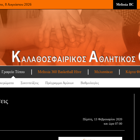
το, 8 Αυγούστου 2026
Melissia BC
Γραφείο Τύπου
Melissia 360 Basketball Hive
Μελισσάκια
Κάρτα Φ
ιερώματα
Συνεντεύξεις
Πρόγραμμα Αγώνων
Βαθμολογίες
εις
Πέμπτη, 13 Φεβρουαρίου 2020
και ώρα 07:00