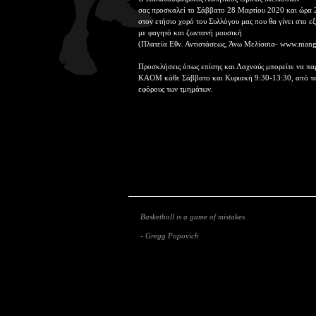
σας προσκαλεί το Σάββατο 28 Μαρτίου 2020 και ώρα 
στον ετήσιο χορό του Συλλόγου μας που θα γίνει στο
με φαγητό και ζωντανή μουσική
(Πλατεία Εθν. Αντιστάσεως, Άνω Μελίσσια- www.mang
Προσκλήσεις όπως επίσης και Λαχνούς μπορείτε να πα
ΚΑΟΜ κάθε Σάββατο και Κυριακή 9:30-13:30, από τα μ
εφόρους των τμημάτων.
Basketball is a game of mistakes.
- Gregg Popovich