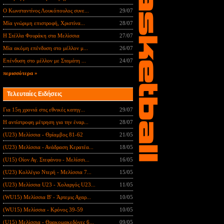
Ο Κωνσταντίνος Λουκόπουλος συνε...
29/07
Μία γνώριμη επιστροφή, Χριστίνα...
28/07
Η Στέλλα Φουράκη στα Μελίσσια
27/07
Μία ακόμη επένδυση στο μέλλον μ...
26/07
Επένδυση στο μέλλον με Σταμάτη ...
24/07
περισσότερα »
Τελευταίες Ειδήσεις
Για 15η χρονιά στις εθνικές κατηγ...
29/07
Η αντίστροφη μέτρηση για την έναρ...
28/07
(U23) Μελίσσια - Θρίαμβος 81-62
21/05
(U23) Μελίσσια - Ανάδραση Κερατέα...
18/05
(U15) Οίον Αγ. Στεφάνου - Μελίσσι...
16/05
(U23) Κολλέγιο Ντερή - Μελίσσια 7...
15/05
(U23) Μελίσσια U23 - Χολαργός U23...
11/05
(WU15) Μελίσσια B' - Άρτεμις Αχαρ...
10/05
(WU15) Μελίσσια - Κρόνος 39-59
10/05
(U15) Μελίσσια - Θρακομακεδόνες 6...
09/05