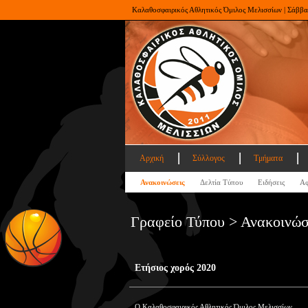
Καλαθοσφαιρικός Αθλητικός Όμιλος Μελισσίων | Σάββα
Αρχική
Σύλλογος
Τμήματα
Ανακοινώσεις
Δελτία Τύπου
Ειδήσεις
Αφ
Γραφείο Τύπου > Ανακοινώσ
Ετήσιος χορός 2020
Ο Καλαθοσφαιρικός Αθλητικός Όμιλος Μελισσίων