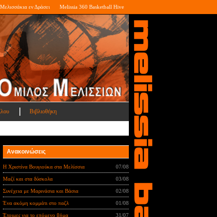
Μελισσάκια εν Δράσει
Melissia 360 Basketball Hive
ίλου
Βιβλιοθήκη
Ανακοινώσεις
Η Χριστίνα Βουγιούκα στα Μελίσσια
07/08
Μαζί και στα δύσκολα
03/08
Συνέχεια με Μαρινάσια και Βάσια
02/08
Ένα ακόμη κομμάτι στο παζλ
01/08
Έτοιμες για το επόμενο βήμα
31/07