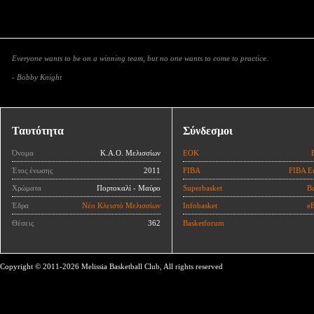
Everyone wants to be on a winning team, but no one wants to come to practice.
- Bobby Knight
Ταυτότητα
Σύνδεσμοι
Όνομα
Κ.Α.Ο. Μελισσίων
ΕΟΚ
Έτος ένωσης
2011
FIBA
FIBA E
Χρώματα
Πορτοκαλί - Μαύρο
Superbasket
Ba
Έδρα
Νέο Κλειστό Μελισσίων
Infobasket
eB
Θέσεις
362
Basketforum
Copyright © 2011-2026 Melissia Basketball Club, All rights reserved