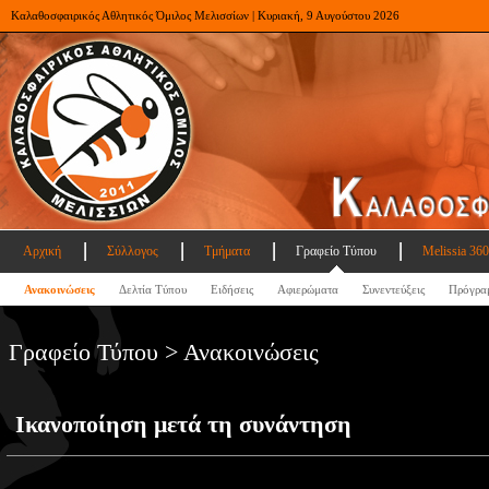
Καλαθοσφαιρικός Αθλητικός Όμιλος Μελισσίων | Κυριακή, 9 Αυγούστου 2026
Αρχική
Σύλλογος
Τμήματα
Γραφείο Τύπου
Melissia 360
Ανακοινώσεις
Δελτία Τύπου
Ειδήσεις
Αφιερώματα
Συνεντεύξεις
Πρόγρα
Γραφείο Τύπου > Ανακοινώσεις
Ικανοποίηση μετά τη συνάντηση