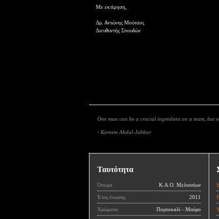
Με εκτίμηση,
Δρ. Αντώνης Μούτσος
Διευθυντής Σπουδών
One man can be a crucial ingredient on a team, but
- Kareem Abdul-Jabbar
Ταυτότητα
Όνομα
Κ.Α.Ο. Μελισσίων
Έτος ένωσης
2011
Χρώματα
Πορτοκαλί - Μαύρο