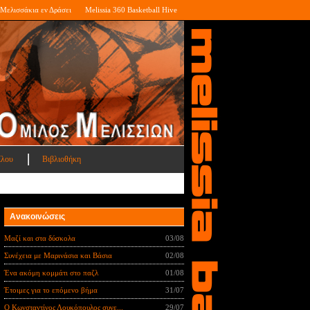
Μελισσάκια εν Δράσει
Melissia 360 Basketball Hive
ίλου
Βιβλιοθήκη
Ανακοινώσεις
Μαζί και στα δύσκολα
03/08
Συνέχεια με Μαρινάσια και Βάσια
02/08
Ένα ακόμη κομμάτι στο παζλ
01/08
Έτοιμες για το επόμενο βήμα
31/07
Ο Κωνσταντίνος Λουκόπουλος συνε...
29/07