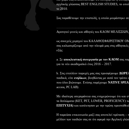
αγγλικής γλώσσας BEST ENGLISH STUDIES, το οποίο 
το 2010.
Σας παραθέτουμε την επιστολή, η οποία μοιράστηκε 
………………………………………………………….
Αγαπητοί γονείς και αθλητές του ΚΑΟΜ ΜΕΛΙΣΣΙΩΝ,
ως συνεχείς χορηγοί του ΚΑΛΑΘΟΣΦΑΙΡΙΣΤΙΚΟΥ Ο
σας καλωσορίζουμε από την πλευρά μας στις αθλητικές
εξής:
a. Σε
αποκλειστική συνεργασία με τον ΚΑΟΜ
σας πα
για το νέο ακαδημαϊκό έτος 2016 – 2017.
b. Στις επιπλέον παροχές μας σας προσφέρουμε
ΔΩΡΕΑ
παιδικά, είτε
ενηλίκων
, βοηθώντας με αυτό τον τρόπο 
που όλοι βιώνουμε. Επίσης παρέχουμε
NATIVE SPE
access, PC LAB).
Με ιδιαίτερη υπερηφάνεια σας ενημερώνουμε ότι και σ
τα διπλώματα (KET, PET, LOWER, PROFICIENCY)
ΕΠΙΤΥΧΙΑ)
και κατέκτησαν με την πρώτη προσπάθειά 
Η παρούσα επικοινωνία μαζί σας αποτελεί πρόταση – π
μέλλον των παιδιών σας σε ότι αφορά την Αγγλική γλώ