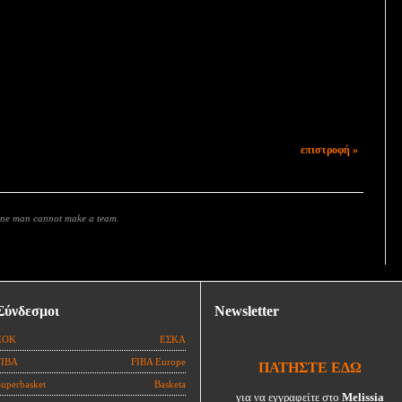
επιστροφή »
 one man cannot make a team.
Σύνδεσμοι
Newsletter
ΕΟΚ
ΕΣΚΑ
FIBA
FIBA Europe
ΠΑΤΗΣΤΕ ΕΔΩ
Superbasket
Basketa
για να εγγραφείτε στο
Melissia