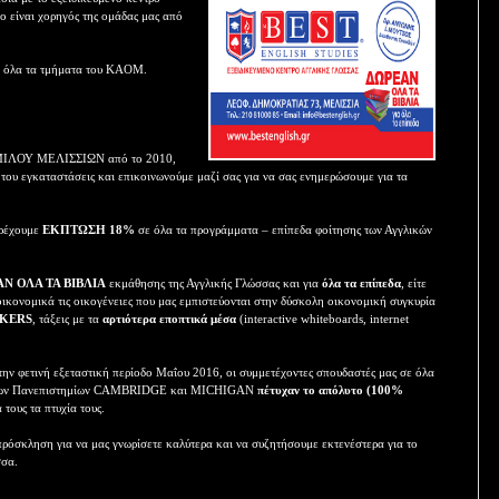
είναι χορηγός της ομάδας μας από
σε όλα τα τμήματα του ΚΑΟΜ.
ΜΙΛΟΥ ΜΕΛΙΣΣΙΩΝ από το 2010,
 του εγκαταστάσεις και επικοινωνούμε μαζί σας για να σας ενημερώσουμε για τα
ρέχουμε
ΕΚΠΤΩΣΗ 18%
σε όλα τα προγράμματα – επίπεδα φοίτησης των Αγγλικών
Ν ΟΛΑ ΤΑ ΒΙΒΛΙΑ
εκμάθησης της Αγγλικής Γλώσσας και για
όλα τα επίπεδα
, είτε
οικονομικά τις οικογένειες που μας εμπιστεύονται στην δύσκολη οικονομική συγκυρία
AKERS
, τάξεις με τα
αρτιότερα εποπτικά μέσα
(interactive whiteboards, internet
την φετινή εξεταστική περίοδο Μαΐου 2016, οι συμμετέχοντες σπουδαστές μας σε όλα
 των Πανεπιστημίων CAMBRIDGE και MICHIGAN
πέτυχαν το απόλυτο (100%
τους τα πτυχία τους.
ρόσκληση για να μας γνωρίσετε καλύτερα και να συζητήσουμε εκτενέστερα για το
σσα.