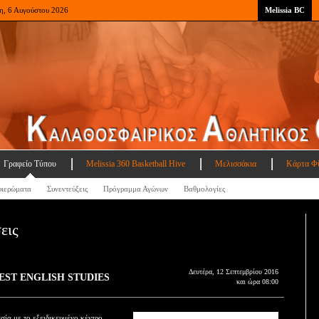
η, 6 Αυγούστου 2026
Melissia BC
Γραφείο Τύπου
Melissia 360 Basketball Hive
Μελισσάκια
Κάρτα Φ
ιερώματα
Συνεντεύξεις
Πρόγραμμα Αγώνων
Βαθμολογίες
εις
Δευτέρα, 12 Σεπτεμβρίου 2016
 BEST ENGLISH STUDIES
και ώρα 08:00
σία με το εξειδικευμένο κέντρο