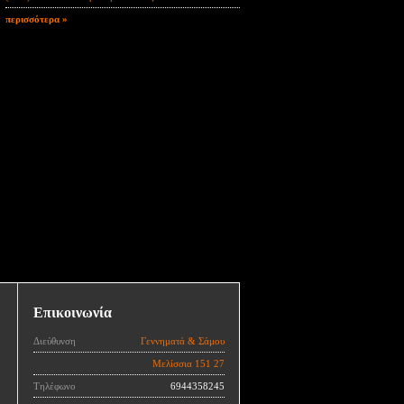
περισσότερα »
Επικοινωνία
Διεύθυνση
Γεννηματά & Σάμου
Μελίσσια 151 27
Τηλέφωνο
6944358245