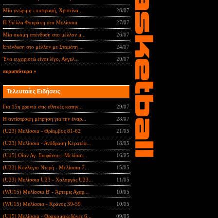
Μία γνώριμη επιστροφή, Χριστίνα...
28/07
Η Στέλλα Φουράκη στα Μελίσσια
27/07
Μία ακόμη επένδυση στο μέλλον μ...
26/07
Επένδυση στο μέλλον με Σταμάτη ...
24/07
Ένα ευχαριστώ είναι λίγο, Αγγελ...
20/07
περισσότερα »
Τελευταίες Ειδήσεις
Για 15η χρονιά στις εθνικές κατηγ...
29/07
Η αντίστροφη μέτρηση για την έναρ...
28/07
(U23) Μελίσσια - Θρίαμβος 81-62
21/05
(U23) Μελίσσια - Ανάδραση Κερατέα...
18/05
(U15) Οίον Αγ. Στεφάνου - Μελίσσι...
16/05
(U23) Κολλέγιο Ντερή - Μελίσσια 7...
15/05
(U23) Μελίσσια U23 - Χολαργός U23...
11/05
(WU15) Μελίσσια B' - Άρτεμις Αχαρ...
10/05
(WU15) Μελίσσια - Κρόνος 39-59
10/05
(U15) Μελίσσια - Θρακομακεδόνες 6...
09/05