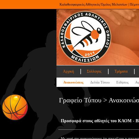
Καλαθοσφαιρικός Αθλητικός Όμιλος Μελισσίων | Πέμπτ
Αρχική
Σύλλογος
Τμήματα
Ανακοινώσεις
Δελτία Τύπου
Ειδήσεις
Αφ
Γραφείο Τύπου > Ανακοινώσ
Προσφορά στους αθλητές του ΚΑΟΜ -
Με χαρά σας ανακοινώνουμε ότι συνεχίζεται η συνεργα