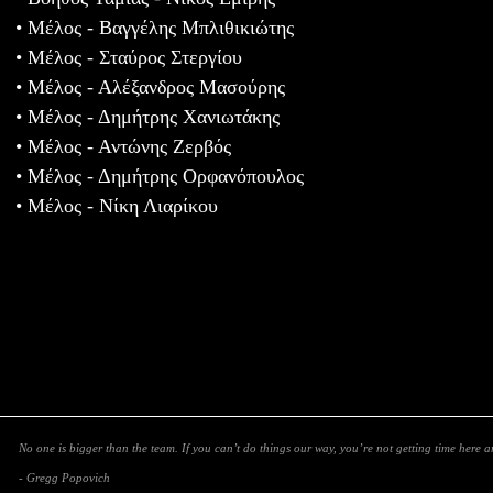
• Μέλος - Βαγγέλης Μπλιθικιώτης
• Μέλος - Σταύρος Στεργίου
• Μέλος - Αλέξανδρος Μασούρης
• Μέλος - Δημήτρης Χανιωτάκης
• Μέλος - Αντώνης Ζερβός
• Μέλος - Δημήτρης Ορφανόπουλος
• Μέλος - Νίκη Λιαρίκου
No one is bigger than the team. If you can’t do things our way, you’re not getting time here 
- Gregg Popovich