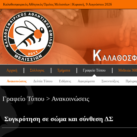
Καλαθοσφαιρικός Αθλητικός Όμιλος Μελισσίων | Κυριακή, 9 Αυγούστου 2026
Αρχική
Σύλλογος
Τμήματα
Γραφείο Τύπου
Melissia 360
Ανακοινώσεις
Δελτία Τύπου
Ειδήσεις
Αφιερώματα
Συνεντεύξεις
Πρόγρα
Γραφείο Τύπου > Ανακοινώσεις
Συγκρότηση σε σώμα και σύνθεση ΔΣ