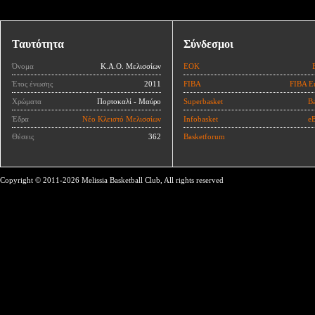
Ταυτότητα
Σύνδεσμοι
Όνομα
Κ.Α.Ο. Μελισσίων
ΕΟΚ
Έτος ένωσης
2011
FIBA
FIBA E
Χρώματα
Πορτοκαλί - Μαύρο
Superbasket
Ba
Έδρα
Νέο Κλειστό Μελισσίων
Infobasket
eB
Θέσεις
362
Basketforum
Copyright © 2011-2026 Melissia Basketball Club, All rights reserved