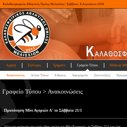
Καλαθοσφαιρικός Αθλητικός Όμιλος Μελισσίων | Σάββατο, 8 Αυγούστου 2026
Αρχική
Σύλλογος
Τμήματα
Γραφείο Τύπου
Melissia 360
Ανακοινώσεις
Δελτία Τύπου
Ειδήσεις
Αφιερώματα
Συνεντεύξεις
Πρόγρα
Γραφείο Τύπου > Ανακοινώσεις
Προπόνηση Μίνι Αγοριών Α' το Σάββατο 21/1
Λόγω της ακύρωσης του εντός έδρας αγώνα των Μίνι Κοριτσιών, το Σάββατο 21/1 και ώρα