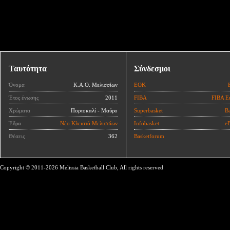
Ταυτότητα
Σύνδεσμοι
Όνομα
Κ.Α.Ο. Μελισσίων
ΕΟΚ
Έτος ένωσης
2011
FIBA
FIBA E
Χρώματα
Πορτοκαλί - Μαύρο
Superbasket
Ba
Έδρα
Νέο Κλειστό Μελισσίων
Infobasket
eB
Θέσεις
362
Basketforum
Copyright © 2011-2026 Melissia Basketball Club, All rights reserved